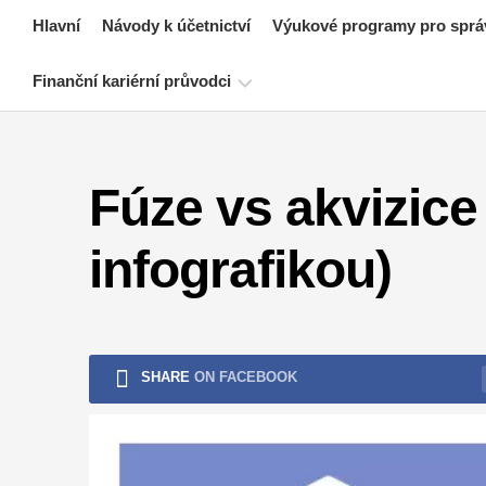
Skip
Hlavní
Návody k účetnictví
Výukové programy pro sprá
to
content
Finanční kariérní průvodci
Zdroje
pro
Fúze vs akvizice 
certifikaci
financí
infografikou)
Návody
k
finančnímu
modelování
Plná
SHARE
ON FACEBOOK
forma
Výukové
programy
pro