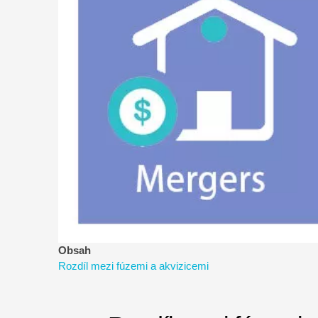
řízení
rizik
Obsah
Rozdíl mezi fúzemi a akvizicemi