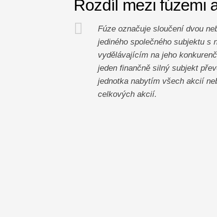
Rozdíl mezi fúzemi 
Fúze označuje sloučení dvou neb
jediného společného subjektu s n
vydělávajícím na jeho konkurenčn
jeden finančně silný subjekt př
jednotka nabytím všech akcií ne
celkových akcií.