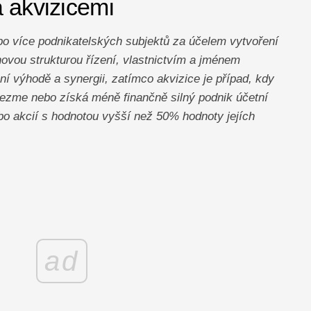
a akvizicemi
o více podnikatelských subjektů za účelem vytvoření
ovou strukturou řízení, vlastnictvím a jménem
í výhodě a synergii, zatímco akvizice je případ, kdy
evezme nebo získá méně finančně silný podnik účetní
bo akcií s hodnotou vyšší než 50% hodnoty jejích
ad