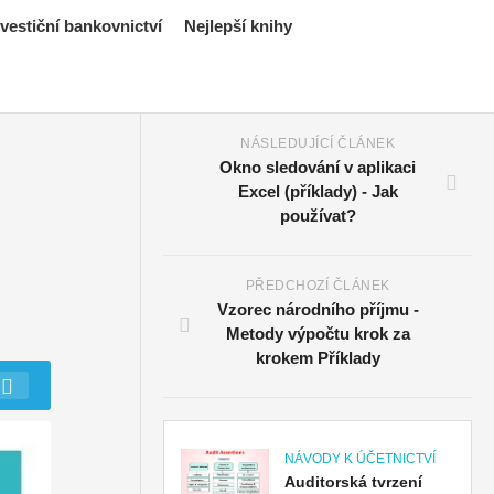
estiční bankovnictví
Nejlepší knihy
NÁSLEDUJÍCÍ ČLÁNEK
Okno sledování v aplikaci
Excel (příklady) - Jak
používat?
PŘEDCHOZÍ ČLÁNEK
Vzorec národního příjmu -
Metody výpočtu krok za
krokem Příklady
NÁVODY K ÚČETNICTVÍ
Auditorská tvrzení