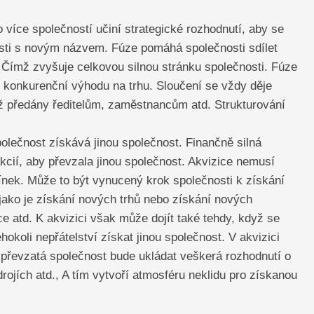
 více společností učiní strategické rozhodnutí, aby se
nosti s novým názvem. Fúze pomáhá společnosti sdílet
, Čímž zvyšuje celkovou silnou stránku společnosti. Fúze
t konkurenční výhodu na trhu. Sloučení se vždy děje
již předány ředitelům, zaměstnancům atd. Strukturování
olečnost získává jinou společnost. Finančně silná
cií, aby převzala jinou společnost. Akvizice nemusí
nek. Může to být vynucený krok společnosti k získání
 jako je získání nových trhů nebo získání nových
atd. K akvizici však může dojít také tehdy, když se
okoli nepřátelství získat jinou společnost. V akvizici
 převzatá společnost bude ukládat veškerá rozhodnutí o
rojích atd., A tím vytvoří atmosféru neklidu pro získanou