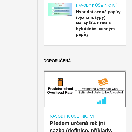
NÁVODY K ÚČETNICTVÍ
Hybridní cenné papíry
(význam, typy) -
Nejlepší 4 rizika s
hybridními cennými
papíry
DOPORUČENÁ
NÁVODY K ÚČETNICTVÍ
Předem určená režijní
sazba (definice, příklady,