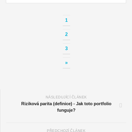
1
2
3
»
NÁSLEDUJÍCÍ ČLÁNEK
Riziková parita (definice) - Jak toto portfolio
funguje?
PŘEDCHOZÍ ČLÁNEK