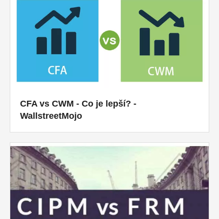
Návody k finančnímu modelování
Plná forma
Výukové programy pro řízení rizik
CFA vs CWM - Co je lepší? -
WallstreetMojo