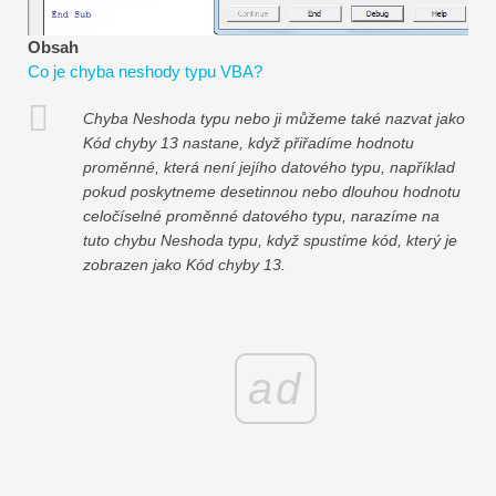
Návody k finančnímu modelování
Obsah
Plná forma
Co je chyba neshody typu VBA?
Výukové programy pro řízení rizik
Chyba Neshoda typu nebo ji můžeme také nazvat jako
Kód chyby 13 nastane, když přiřadíme hodnotu
proměnné, která není jejího datového typu, například
pokud poskytneme desetinnou nebo dlouhou hodnotu
celočíselné proměnné datového typu, narazíme na
tuto chybu Neshoda typu, když spustíme kód, který je
zobrazen jako Kód chyby 13.
ad