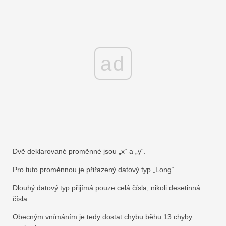
ad
Dvě deklarované proměnné jsou „x“ a „y“.
Pro tuto proměnnou je přiřazený datový typ „Long“.
Dlouhý datový typ přijímá pouze celá čísla, nikoli desetinná
čísla.
Obecným vnímáním je tedy dostat chybu běhu 13 chyby