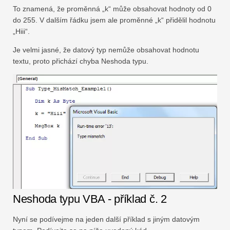
To znamená, že proměnná „k“ může obsahovat hodnoty od 0
do 255. V dalším řádku jsem ale proměnné „k“ přidělil hodnotu
„Hiii“.
Je velmi jasné, že datový typ nemůže obsahovat hodnotu
textu, proto přichází chyba Neshoda typu.
Neshoda typu VBA - příklad č. 2
Nyní se podívejme na jeden další příklad s jiným datovým