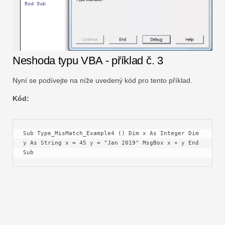
Neshoda typu VBA - příklad č. 3
Nyní se podívejte na níže uvedený kód pro tento příklad.
Kód:
Sub Type_MisMatch_Example4 () Dim x As Integer Dim 
y As String x = 45 y = "Jan 2019" MsgBox x + y End 
Sub