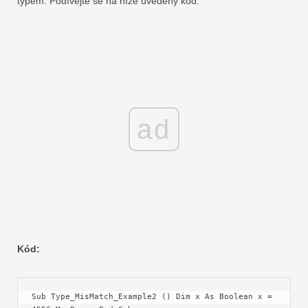
typem. Podívejte se na níže uvedený kód.
ad
Kód:
Sub Type_MisMatch_Example2 () Dim x As Boolean x = 