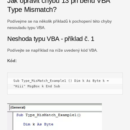
Jak opravit chybu 13 při běhu VBA
Type Mismatch?
Podívejme se na několik příkladů k pochopení této chyby
nesouladu typu VBA.
Neshoda typu VBA - příklad č. 1
Podívejte se například na níže uvedený kód VBA.
Kód:
Sub Type_MisMatch_Example1 () Dim k As Byte k = 
"Hiii" MsgBox k End Sub