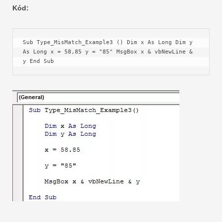
Kód:
Sub Type_MisMatch_Example3 () Dim x As Long Dim y 
As Long x = 58,85 y = "85" MsgBox x & vbNewLine & 
y End Sub