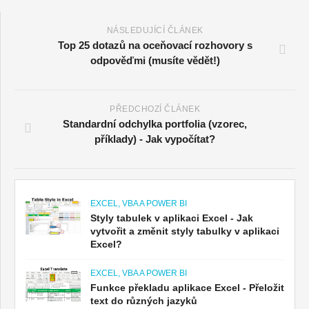
NÁSLEDUJÍCÍ ČLÁNEK
Top 25 dotazů na oceňovací rozhovory s
odpověďmi (musíte vědět!)
PŘEDCHOZÍ ČLÁNEK
Standardní odchylka portfolia (vzorec,
příklady) - Jak vypočítat?
EXCEL, VBA A POWER BI
Styly tabulek v aplikaci Excel - Jak
vytvořit a změnit styly tabulky v aplikaci
Excel?
EXCEL, VBA A POWER BI
Funkce překladu aplikace Excel - Přeložit
text do různých jazyků