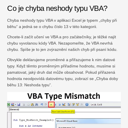
Co je chyba neshody typu VBA?
Chyba neshody typu VBA v aplikaci Excel je typem „chyby při
běhu“ a jedná se o chybu číslo 13 v této kategorii.
Chcete-li začít učení ve VBA a pro začátečníky, je těžké najít
chybu vyvolanou kódy VBA. Nezapomeňte, že VBA nevrhá
chybu. Spíše je to jen zvýraznění našich chyb při psaní kódu.
Obvykle deklarujeme proměnné a přiřazujeme k nim datové
typy. Když těmto proměnným přiřadíme hodnotu, musíme si
pamatovat, jaký druh dat může obsahovat. Pokud přiřazená
hodnota neodpovídá datovému typu, zobrazí se „Chyba doby
běhu 13: Neshoda typu“.