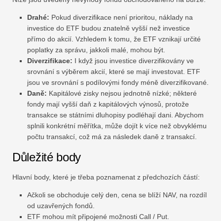
Drahé:
Pokud diverzifikace není prioritou, náklady na
investice do ETF budou znatelně vyšší než investice
přímo do akcií. Vzhledem k tomu, že ETF vznikají určité
poplatky za správu, jakkoli malé, mohou být.
Diverzifikace:
I když jsou investice diverzifikovány ve
srovnání s výběrem akcií, které se mají investovat. ETF
jsou ve srovnání s podílovými fondy méně diverzifikované.
Daně:
Kapitálové zisky nejsou jednotně nízké; některé
fondy mají vyšší daň z kapitálových výnosů, protože
transakce se státními dluhopisy podléhají dani. Abychom
splnili konkrétní měřítka, může dojít k více než obvyklému
počtu transakcí, což má za následek daně z transakcí.
Důležité body
Hlavní body, které je třeba poznamenat z předchozích částí:
Ačkoli se obchoduje celý den, cena se blíží NAV, na rozdíl
od uzavřených fondů.
ETF mohou mít připojené možnosti Call / Put.