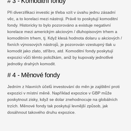
# 3 - Komoditní fondy
Při diverzifikaci investic je třeba vzít v úvahu jednu zásadní
věc, a to korelaci mezi nástroji. Právě to poskytují komoditní
fondy. Historicky to bylo pozorováno a existuje negativní
korelace mezi americkým akciovým / dluhopisovým trhem a
komoditním trhem, tj. Když klesá hodnota dolaru u akciových /
fixních výnosových nástrojů, je pozorován vzestupný tlak u
komodit jako zlato, stříbro, atd. Komoditní fondy poskytují
expozici vůči těmto položkám, aniž by kupovaly jednotlivé
jednotky drahých komodit.
# 4 - Měnové fondy
Jedním z hlavních účelů investování do měn je zajištění proti
expozici v místní měně. Například expozice v GBP může
poskytnout zisky, když se dolar znehodnocuje na globálních
trzích. Měnové fondy tak poskytují levnější způsob, jak
dosáhnout takového druhu expozice.