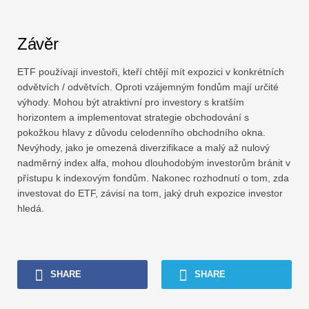
Závěr
ETF používají investoři, kteří chtějí mít expozici v konkrétních
odvětvích / odvětvích. Oproti vzájemným fondům mají určité
výhody. Mohou být atraktivní pro investory s kratším
horizontem a implementovat strategie obchodování s
pokožkou hlavy z důvodu celodenního obchodního okna.
Nevýhody, jako je omezená diverzifikace a malý až nulový
nadměrný index alfa, mohou dlouhodobým investorům bránit v
přístupu k indexovým fondům. Nakonec rozhodnutí o tom, zda
investovat do ETF, závisí na tom, jaký druh expozice investor
hledá.
SHARE
SHARE