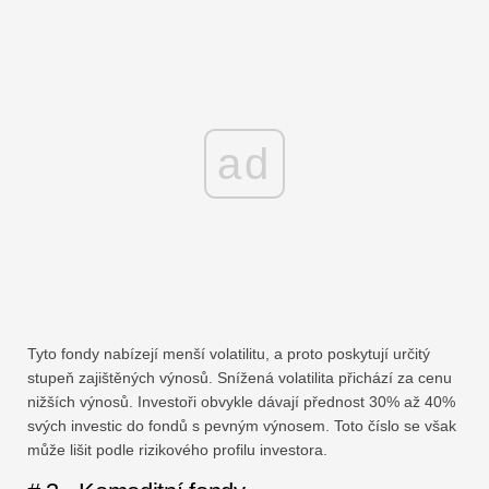
ad
Tyto fondy nabízejí menší volatilitu, a proto poskytují určitý
stupeň zajištěných výnosů. Snížená volatilita přichází za cenu
nižších výnosů. Investoři obvykle dávají přednost 30% až 40%
svých investic do fondů s pevným výnosem. Toto číslo se však
může lišit podle rizikového profilu investora.