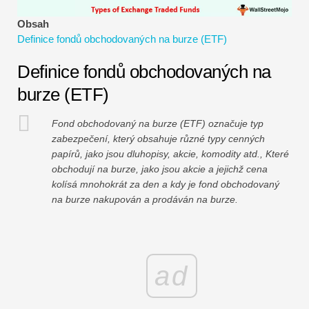
Návody k finančnímu modelování
Obsah
Definice fondů obchodovaných na burze (ETF)
Plná forma
Definice fondů obchodovaných na
Výukové programy pro řízení rizik
burze (ETF)
Fond obchodovaný na burze (ETF) označuje typ
zabezpečení, který obsahuje různé typy cenných
papírů, jako jsou dluhopisy, akcie, komodity atd., Které
obchodují na burze, jako jsou akcie a jejichž cena
kolísá mnohokrát za den a kdy je fond obchodovaný
na burze nakupován a prodáván na burze.
ad