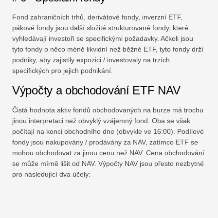
Fond zahraničních trhů, derivátové fondy, inverzní ETF,
pákové fondy jsou další složité strukturované fondy, které
vyhledávají investoři se specifickými požadavky. Ačkoli jsou
tyto fondy o něco méně likvidní než běžné ETF, tyto fondy drží
podniky, aby zajistily expozici / investovaly na trzích
specifických pro jejich podnikání.
Výpočty a obchodování ETF NAV
Čistá hodnota aktiv fondů obchodovaných na burze má trochu
jinou interpretaci než obvyklý vzájemný fond. Oba se však
počítají na konci obchodního dne (obvykle ve 16:00). Podílové
fondy jsou nakupovány / prodávány za NAV, zatímco ETF se
mohou obchodovat za jinou cenu než NAV. Cena obchodování
se může mírně lišit od NAV. Výpočty NAV jsou přesto nezbytné
pro následující dva účely: