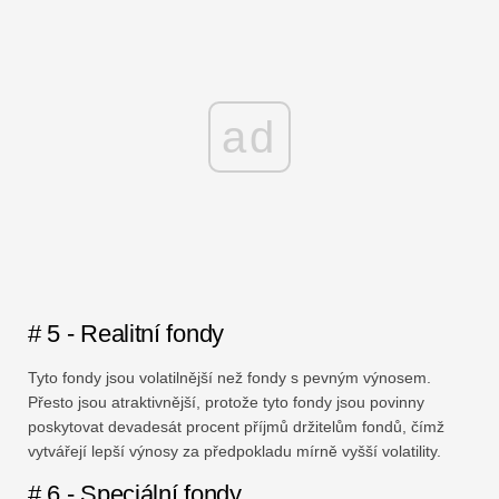
ad
# 5 - Realitní fondy
Tyto fondy jsou volatilnější než fondy s pevným výnosem.
Přesto jsou atraktivnější, protože tyto fondy jsou povinny
poskytovat devadesát procent příjmů držitelům fondů, čímž
vytvářejí lepší výnosy za předpokladu mírně vyšší volatility.
# 6 - Speciální fondy