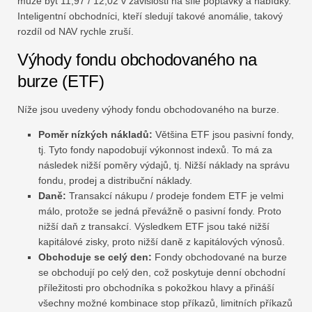
může být 11,97 / 12,02 v závislosti na síle poptávky a nabídky.
Inteligentní obchodníci, kteří sledují takové anomálie, takový
rozdíl od NAV rychle zruší.
Výhody fondu obchodovaného na
burze (ETF)
Níže jsou uvedeny výhody fondu obchodovaného na burze.
Poměr nízkých nákladů:
Většina ETF jsou pasivní fondy,
tj. Tyto fondy napodobují výkonnost indexů. To má za
následek nižší poměry výdajů, tj. Nižší náklady na správu
fondu, prodej a distribuční náklady.
Daně:
Transakcí nákupu / prodeje fondem ETF je velmi
málo, protože se jedná převážně o pasivní fondy. Proto
nižší daň z transakcí. Výsledkem ETF jsou také nižší
kapitálové zisky, proto nižší daně z kapitálových výnosů.
Obchoduje se celý den:
Fondy obchodované na burze
se obchodují po celý den, což poskytuje denní obchodní
příležitosti pro obchodníka s pokožkou hlavy a přináší
všechny možné kombinace stop příkazů, limitních příkazů