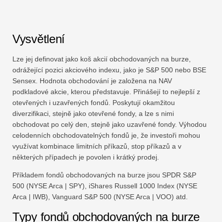
Vysvětlení
Lze jej definovat jako koš akcií obchodovaných na burze,
odrážející pozici akciového indexu, jako je S&P 500 nebo BSE
Sensex. Hodnota obchodování je založena na NAV
podkladové akcie, kterou představuje. Přinášejí to nejlepší z
otevřených i uzavřených fondů. Poskytují okamžitou
diverzifikaci, stejně jako otevřené fondy, a lze s nimi
obchodovat po celý den, stejně jako uzavřené fondy. Výhodou
celodenních obchodovatelných fondů je, že investoři mohou
využívat kombinace limitních příkazů, stop příkazů a v
některých případech je povolen i krátký prodej.
Příkladem fondů obchodovaných na burze jsou SPDR S&P
500 (NYSE Arca | SPY), iShares Russell 1000 Index (NYSE
Arca | IWB), Vanguard S&P 500 (NYSE Arca | VOO) atd.
Typy fondů obchodovaných na burze