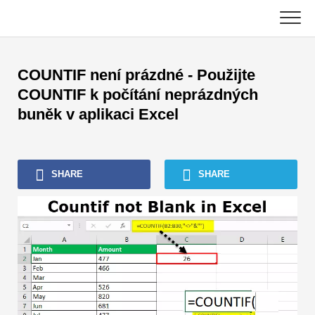
Skip
to
content
Hlavní
COUNTIF není prázdné - Použijte
Návody k účetnictví
COUNTIF k počítání neprázdných
buněk v aplikaci Excel
Výukové programy pro správu majetku
Excel, VBA a Power BI
SHARE
SHARE
Výukové programy pro investiční bankovnictví
Nejlepší knihy
Finanční kariérní průvodci
Zdroje pro certifikaci financí