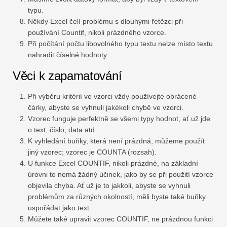
typu.
Někdy Excel čelí problému s dlouhými řetězci při
používání Countif, nikoli prázdného vzorce.
Při počítání počtu libovolného typu textu nelze místo textu
nahradit číselné hodnoty.
Věci k zapamatování
Při výběru kritérií ve vzorci vždy používejte obrácené
čárky, abyste se vyhnuli jakékoli chybě ve vzorci.
Vzorec funguje perfektně se všemi typy hodnot, ať už jde
o text, číslo, data atd.
K vyhledání buňky, která není prázdná, můžeme použít
jiný vzorec; vzorec je COUNTA (rozsah).
U funkce Excel COUNTIF, nikoli prázdné, na základní
úrovni to nemá žádný účinek, jako by se při použití vzorce
objevila chyba. Ať už je to jakkoli, abyste se vyhnuli
problémům za různých okolností, měli byste také buňky
uspořádat jako text.
Můžete také upravit vzorec COUNTIF, ne prázdnou funkci