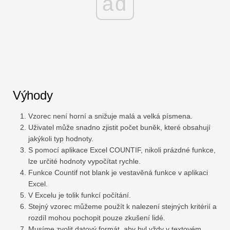
ad
Výhody
Vzorec není horní a snižuje malá a velká písmena.
Uživatel může snadno zjistit počet buněk, které obsahují
jakýkoli typ hodnoty.
S pomocí aplikace Excel COUNTIF, nikoli prázdné funkce,
lze určité hodnoty vypočítat rychle.
Funkce Countif not blank je vestavěná funkce v aplikaci
Excel.
V Excelu je tolik funkcí počítání.
Stejný vzorec můžeme použít k nalezení stejných kritérií a
rozdíl mohou pochopit pouze zkušení lidé.
Musíme zvolit datový formát, aby byl vždy v textovém