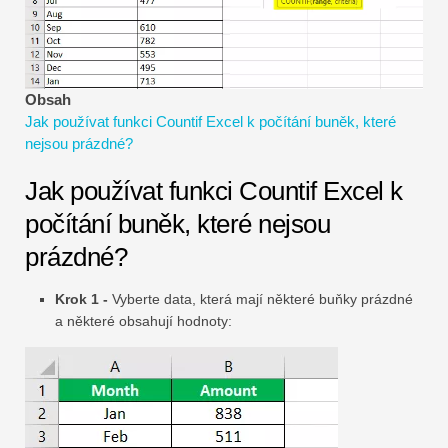
Návody k finančnímu modelování
Plná forma
Obsah
Výukové programy pro řízení rizik
Jak používat funkci Countif Excel k počítání buněk, které
nejsou prázdné?
Jak používat funkci Countif Excel k
počítání buněk, které nejsou
prázdné?
Krok 1 -
Vyberte data, která mají některé buňky prázdné
a některé obsahují hodnoty: