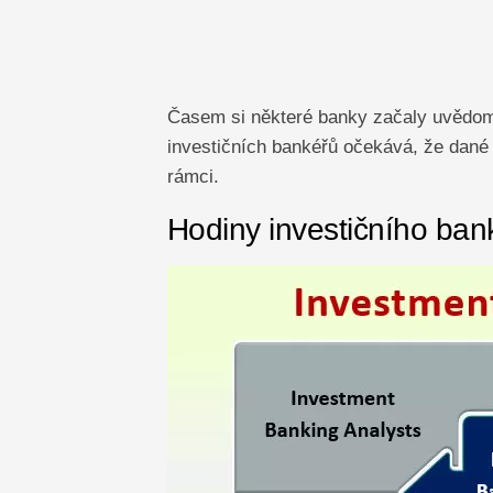
Časem si některé banky začaly uvědomo
investičních bankéřů očekává, že dan
rámci.
Hodiny investičního ban