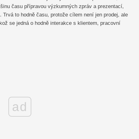
většinu času přípravou výzkumných zpráv a prezentací,
tě. Trvá to hodně času, protože cílem není jen prodej, ale
likož se jedná o hodně interakce s klientem, pracovní
ad