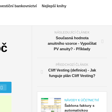
estiční bankovnictví
Nejlepší knihy
NÁSLEDUJÍCÍ ČLÁNEK
Současná hodnota
oč
anuitního vzorce - Vypočítat
PV anuity? - Příklady
PŘEDCHOZÍ ČLÁNEK
Cliff Vesting (definice) - Jak
funguje plán Cliff Vesting?
NÁVODY K ÚČETNICTVÍ
Šablona faktury s
automatickou