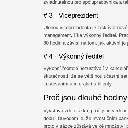
zvládnutelnou pro spolupracovníka a ta
# 3 - Viceprezident
Úlohou viceprezidenta je získávat nové 
management, říká výkonný ředitel. Pra
80 hodin a závisí na tom, jak aktivní je
# 4 - Výkonný ředitel
Výkonní ředitelé nezůstávají v kancelá
skutečností, že se většinou účastní set
cestováním a interakcí s klienty.
Proč jsou dlouhé hodiny
Vyvstává zde otázka, proč jsou vedoucí
dobu? Důvodem je, že investičním bank
proto v sázce zůstává velké množství p