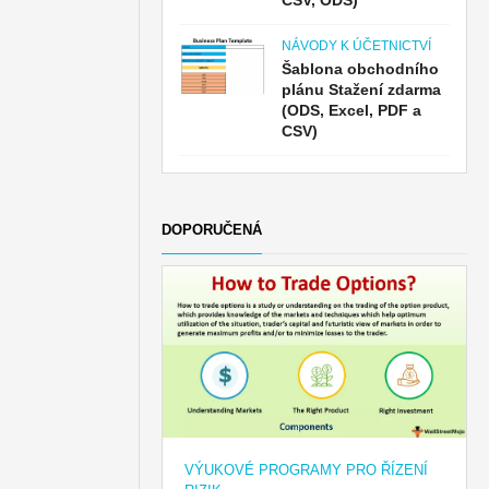
CSV, ODS)
NÁVODY K ÚČETNICTVÍ
Šablona obchodního
plánu Stažení zdarma
(ODS, Excel, PDF a
CSV)
DOPORUČENÁ
VÝUKOVÉ PROGRAMY PRO ŘÍZENÍ