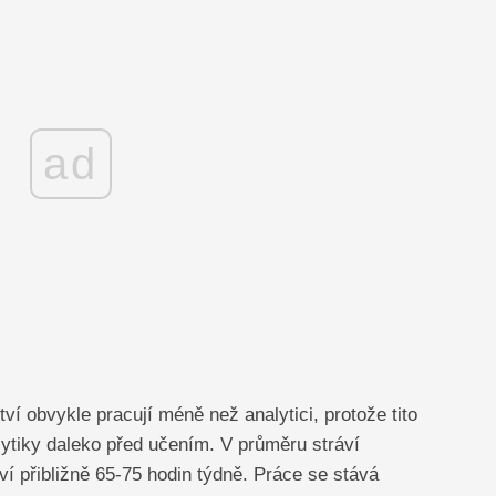
ad
ví obvykle pracují méně než analytici, protože tito
lytiky daleko před učením. V průměru stráví
í přibližně 65-75 hodin týdně. Práce se stává