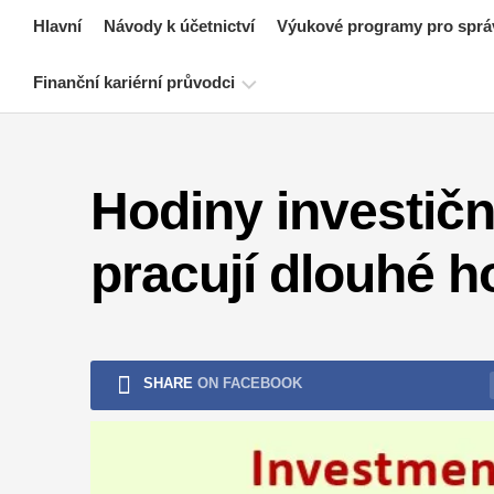
Skip
Hlavní
Návody k účetnictví
Výukové programy pro sprá
to
content
Finanční kariérní průvodci
Zdroje
pro
Hodiny investičn
certifikaci
financí
pracují dlouhé h
Návody
k
finančnímu
modelování
Plná
SHARE
ON FACEBOOK
forma
Výukové
programy
pro