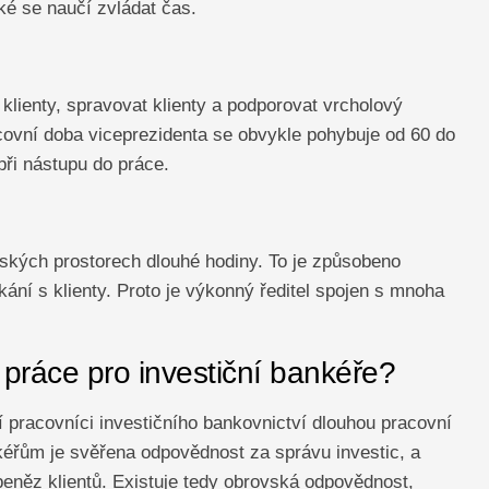
ké se naučí zvládat čas.
klienty, spravovat klienty a podporovat vrcholový
covní doba viceprezidenta se obvykle pohybuje od 60 do
 při nástupu do práce.
řských prostorech dlouhé hodiny. To je způsobeno
kání s klienty. Proto je výkonný ředitel spojen s mnoha
 práce pro investiční bankéře?
 pracovníci investičního bankovnictví dlouhou pracovní
éřům je svěřena odpovědnost za správu investic, a
eněz klientů. Existuje tedy obrovská odpovědnost,