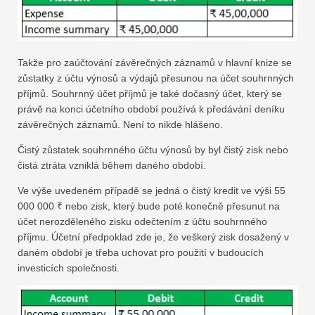
Takže pro zaúčtování závěrečných záznamů v hlavní knize se
zůstatky z účtu výnosů a výdajů přesunou na účet souhrnných
příjmů. Souhrnný účet příjmů je také dočasný účet, který se
právě na konci účetního období používá k předávání deníku
závěrečných záznamů. Není to nikde hlášeno.
Čistý zůstatek souhrnného účtu výnosů by byl čistý zisk nebo
čistá ztráta vzniklá během daného období.
Ve výše uvedeném případě se jedná o čistý kredit ve výši 55
000 000 ₹ nebo zisk, který bude poté konečně přesunut na
účet nerozděleného zisku odečtením z účtu souhrnného
příjmu. Účetní předpoklad zde je, že veškerý zisk dosažený v
daném období je třeba uchovat pro použití v budoucích
investicích společnosti.