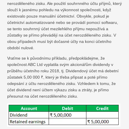
nerozděleného zisku. Ale použití souhrnného účtu příjmů, který
slouží k jasnému pohledu na výkonnost společnosti, když
existovalo pouze manuální účetnictví. Obvykle, pokud je
účetnictví automatizované nebo se provádí pomocí softwaru,
se tento souhrnný účet mezilehlého příjmu nepoužívá a
zůstatky se přímo převádějí na účet nerozděleného zisku. V
obou případech musí být dočasné účty na konci účetního
období nulové.
Vraťme se k původnímu příkladu, předpokládejme, že
společnost ABC Ltd vyplatila svým akcionářům dividendy v
průběhu účetního roku 2018, tj. Dividendový účet má debetní
zůstatek 5,00 000 ₹, který je třeba připsat a poté přímo
odepsání z účtu nerozděleného zisku. Vzhledem k tomu, že
účet dividend není účtem výkazu zisku a ztráty, je přímo
přesunut na účet nerozděleného zisku.