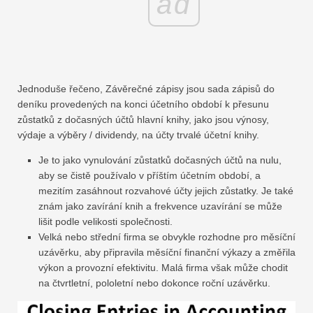
ad
Jednoduše řečeno, Závěrečné zápisy jsou sada zápisů do
deníku provedených na konci účetního období k přesunu
zůstatků z dočasných účtů hlavní knihy, jako jsou výnosy,
výdaje a výběry / ​​dividendy, na účty trvalé účetní knihy.
Je to jako vynulování zůstatků dočasných účtů na nulu,
aby se čistě používalo v příštím účetním období, a
mezitím zasáhnout rozvahové účty jejich zůstatky. Je také
znám jako zavírání knih a frekvence uzavírání se může
lišit podle velikosti společnosti.
Velká nebo střední firma se obvykle rozhodne pro měsíční
uzávěrku, aby připravila měsíční finanční výkazy a změřila
výkon a provozní efektivitu. Malá firma však může chodit
na čtvrtletní, pololetní nebo dokonce roční uzávěrku.