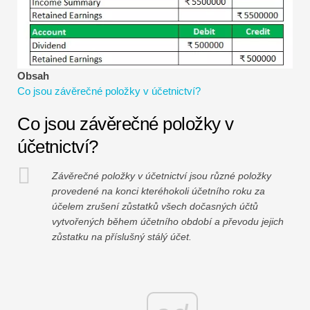
Návody k finančnímu modelování
Plná forma
Výukové programy pro řízení rizik
Obsah
Co jsou závěrečné položky v účetnictví?
Co jsou závěrečné položky v
účetnictví?
Závěrečné položky v účetnictví jsou různé položky
provedené na konci kteréhokoli účetního roku za
účelem zrušení zůstatků všech dočasných účtů
vytvořených během účetního období a převodu jejich
zůstatku na příslušný stálý účet.