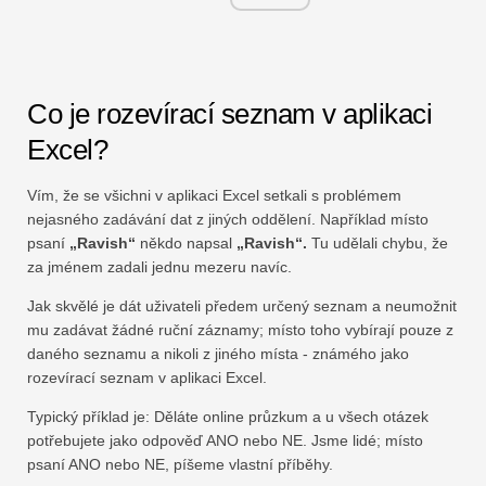
Co je rozevírací seznam v aplikaci
Excel?
Vím, že se všichni v aplikaci Excel setkali s problémem
nejasného zadávání dat z jiných oddělení. Například místo
psaní
„Ravish“
někdo napsal
„Ravish“.
Tu udělali chybu, že
za jménem zadali jednu mezeru navíc.
Jak skvělé je dát uživateli předem určený seznam a neumožnit
mu zadávat žádné ruční záznamy; místo toho vybírají pouze z
daného seznamu a nikoli z jiného místa - známého jako
rozevírací seznam v aplikaci Excel.
Typický příklad je: Děláte online průzkum a u všech otázek
potřebujete jako odpověď ANO nebo NE. Jsme lidé; místo
psaní ANO nebo NE, píšeme vlastní příběhy.