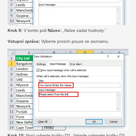
Krok 9:
V tomto poli
Název:
„Nelze zadat hodnoty.“
Vstupní zpráva:
Vyberte prosím pouze ze seznamu.
Krok 10:
Nyní vyberte buňku D2. Jakmile vyberete buňku D2,