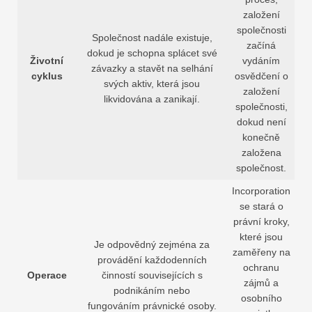
založení
společnosti
Společnost nadále existuje,
začíná
dokud je schopna splácet své
Životní
vydáním
závazky a stavět na selhání
cyklus
osvědčení o
svých aktiv, která jsou
založení
likvidována a zanikají.
společnosti,
dokud není
konečně
založena
společnost.
Incorporation
se stará o
právní kroky,
které jsou
Je odpovědný zejména za
zaměřeny na
provádění každodenních
ochranu
Operace
činností souvisejících s
zájmů a
podnikáním nebo
osobního
fungováním právnické osoby.