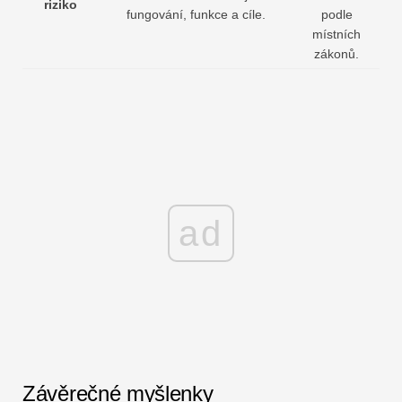
riziko
fungování, funkce a cíle.
podle
místních
zákonů.
ad
Závěrečné myšlenky