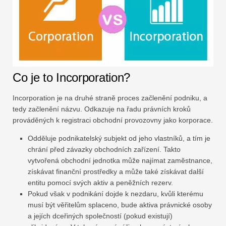
Co je to Incorporation?
Incorporation je na druhé straně proces začlenění podniku, a
tedy začlenění názvu. Odkazuje na řadu právních kroků
prováděných k registraci obchodní provozovny jako korporace.
Odděluje podnikatelský subjekt od jeho vlastníků, a tím je
chrání před závazky obchodních zařízení. Takto
vytvořená obchodní jednotka může najímat zaměstnance,
získávat finanční prostředky a může také získávat další
entitu pomocí svých aktiv a peněžních rezerv.
Pokud však v podnikání dojde k nezdaru, kvůli kterému
musí být věřitelům splaceno, bude aktiva právnické osoby
a jejích dceřiných společností (pokud existují)