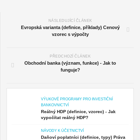
NÁSLEDUJÍCÍ ČLÁNEK
Evropská varianta (definice, příklady) Cenový
vzorec s výpočty
PŘEDCHOZÍ ČLÁNEK
Obchodní banka (význam, funkce) - Jak to
funguje?
VÝUKOVÉ PROGRAMY PRO INVESTIČNÍ
BANKOVNICTVÍ
Reálný HDP (definice, vzorec) - Jak
vypočítat reálný HDP?
NÁVODY K ÚČETNICTVÍ
Daňoví poplatníci (definice, typy) Práva