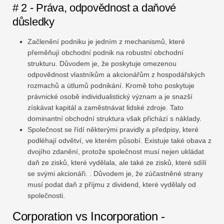
# 2 - Práva, odpovědnost a daňové
důsledky
Začlenění podniku je jedním z mechanismů, které
přeměňují obchodní podnik na robustní obchodní
strukturu. Důvodem je, že poskytuje omezenou
odpovědnost vlastníkům a akcionářům z hospodářských
rozmachů a útlumů podnikání. Kromě toho poskytuje
právnické osobě individualistický význam a je snazší
získávat kapitál a zaměstnávat lidské zdroje. Tato
dominantní obchodní struktura však přichází s náklady.
Společnost se řídí některými pravidly a předpisy, které
podléhají odvětví, ve kterém působí. Existuje také obava z
dvojího zdanění, protože společnost musí nejen ukládat
daň ze zisků, které vydělala, ale také ze zisků, které sdílí
se svými akcionáři. . Důvodem je, že zúčastněné strany
musí podat daň z příjmu z dividend, které vydělaly od
společnosti.
Corporation vs Incorporation -