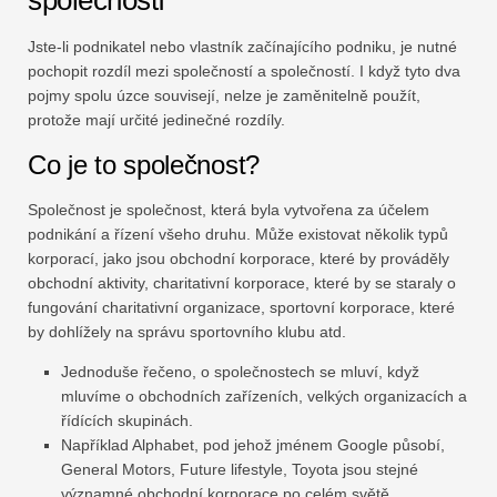
Jste-li podnikatel nebo vlastník začínajícího podniku, je nutné
pochopit rozdíl mezi společností a společností. I když tyto dva
pojmy spolu úzce souvisejí, nelze je zaměnitelně použít,
protože mají určité jedinečné rozdíly.
Co je to společnost?
Společnost je společnost, která byla vytvořena za účelem
podnikání a řízení všeho druhu. Může existovat několik typů
korporací, jako jsou obchodní korporace, které by prováděly
obchodní aktivity, charitativní korporace, které by se staraly o
fungování charitativní organizace, sportovní korporace, které
by dohlížely na správu sportovního klubu atd.
Jednoduše řečeno, o společnostech se mluví, když
mluvíme o obchodních zařízeních, velkých organizacích a
řídících skupinách.
Například Alphabet, pod jehož jménem Google působí,
General Motors, Future lifestyle, Toyota jsou stejné
významné obchodní korporace po celém světě.