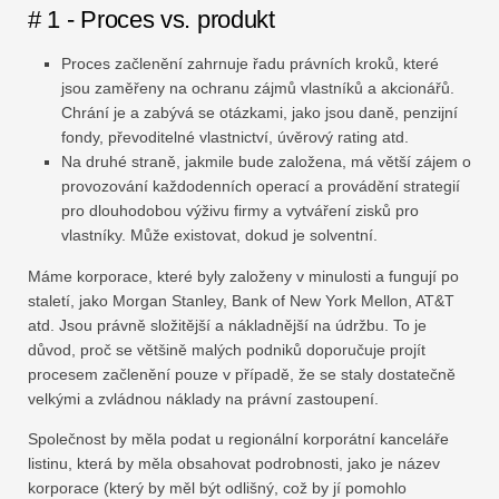
# 1 - Proces vs. produkt
Proces začlenění zahrnuje řadu právních kroků, které
jsou zaměřeny na ochranu zájmů vlastníků a akcionářů.
Chrání je a zabývá se otázkami, jako jsou daně, penzijní
fondy, převoditelné vlastnictví, úvěrový rating atd.
Na druhé straně, jakmile bude založena, má větší zájem o
provozování každodenních operací a provádění strategií
pro dlouhodobou výživu firmy a vytváření zisků pro
vlastníky. Může existovat, dokud je solventní.
Máme korporace, které byly založeny v minulosti a fungují po
staletí, jako Morgan Stanley, Bank of New York Mellon, AT&T
atd. Jsou právně složitější a nákladnější na údržbu. To je
důvod, proč se většině malých podniků doporučuje projít
procesem začlenění pouze v případě, že se staly dostatečně
velkými a zvládnou náklady na právní zastoupení.
Společnost by měla podat u regionální korporátní kanceláře
listinu, která by měla obsahovat podrobnosti, jako je název
korporace (který by měl být odlišný, což by jí pomohlo