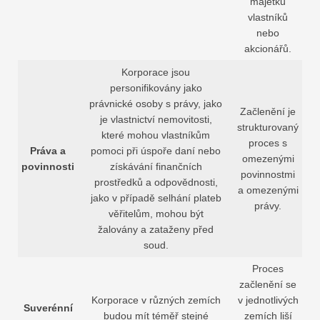
majetku
vlastníků
nebo
akcionářů.
Korporace jsou
personifikovány jako
právnické osoby s právy, jako
Začlenění je
je vlastnictví nemovitosti,
strukturovaný
které mohou vlastníkům
proces s
Práva a
pomoci při úspoře daní nebo
omezenými
povinnosti
získávání finančních
povinnostmi
prostředků a odpovědnosti,
a omezenými
jako v případě selhání plateb
právy.
věřitelům, mohou být
žalovány a zataženy před
soud.
Proces
začlenění se
Korporace v různých zemích
v jednotlivých
Suverénní
budou mít téměř stejné
zemích liší