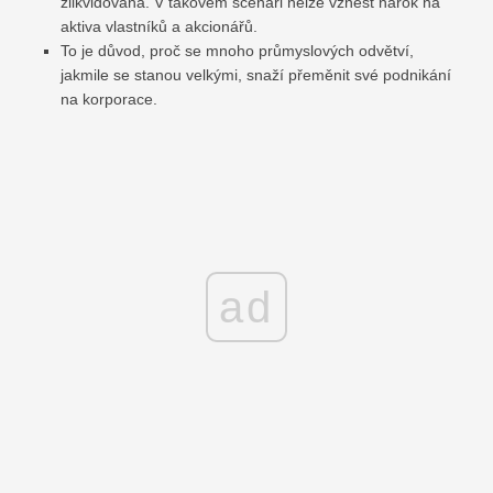
zlikvidována. V takovém scénáři nelze vznést nárok na
aktiva vlastníků a akcionářů.
To je důvod, proč se mnoho průmyslových odvětví,
jakmile se stanou velkými, snaží přeměnit své podnikání
na korporace.
ad