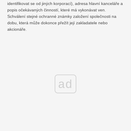
identifikovat se od jiných korporací), adresa hlavní kanceláře a
popis očekávaných činností, které má vykonávat ven.
Schválení stejné ochranné známky založení společnosti na
dobu, která může dokonce přežít její zakladatele nebo
akcionáře.
ad