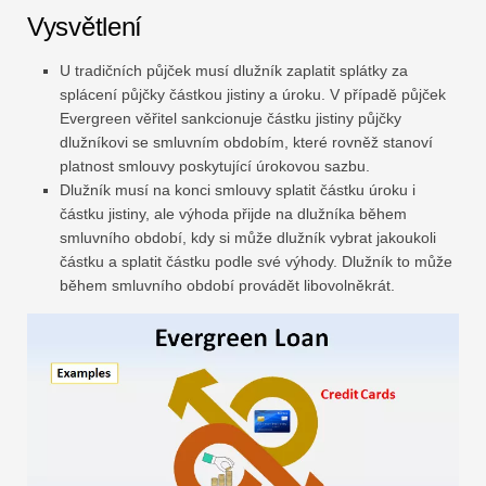
Vysvětlení
U tradičních půjček musí dlužník zaplatit splátky za
splácení půjčky částkou jistiny a úroku. V případě půjček
Evergreen věřitel sankcionuje částku jistiny půjčky
dlužníkovi se smluvním obdobím, které rovněž stanoví
platnost smlouvy poskytující úrokovou sazbu.
Dlužník musí na konci smlouvy splatit částku úroku i
částku jistiny, ale výhoda přijde na dlužníka během
smluvního období, kdy si může dlužník vybrat jakoukoli
částku a splatit částku podle své výhody. Dlužník to může
během smluvního období provádět libovolněkrát.