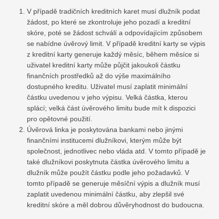
V případě tradičních kreditních karet musí dlužník podat
žádost, po které se zkontroluje jeho pozadí a kreditní
skóre, poté se žádost schválí a odpovídajícím způsobem
se nabídne úvěrový limit. V případě kreditní karty se výpis
z kreditní karty generuje každý měsíc, během měsíce si
uživatel kreditní karty může půjčit jakoukoli částku
finančních prostředků až do výše maximálního
dostupného kreditu. Uživatel musí zaplatit minimální
částku uvedenou v jeho výpisu. Velká částka, kterou
splácí; velká část úvěrového limitu bude mít k dispozici
pro opětovné použití.
Úvěrová linka je poskytována bankami nebo jinými
finančními institucemi dlužníkovi, kterým může být
společnost, jednotlivec nebo vláda atd. V tomto případě je
také dlužníkovi poskytnuta částka úvěrového limitu a
dlužník může použít částku podle jeho požadavků. V
tomto případě se generuje měsíční výpis a dlužník musí
zaplatit uvedenou minimální částku, aby zlepšil své
kreditní skóre a měl dobrou důvěryhodnost do budoucna.