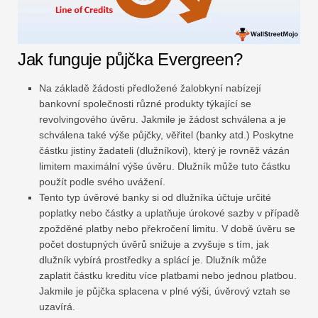
Jak funguje půjčka Evergreen?
Na základě žádosti předložené žalobkyní nabízejí
bankovní společnosti různé produkty týkající se
revolvingového úvěru. Jakmile je žádost schválena a je
schválena také výše půjčky, věřitel (banky atd.) Poskytne
částku jistiny žadateli (dlužníkovi), který je rovněž vázán
limitem maximální výše úvěru. Dlužník může tuto částku
použít podle svého uvážení.
Tento typ úvěrové banky si od dlužníka účtuje určité
poplatky nebo částky a uplatňuje úrokové sazby v případě
zpožděné platby nebo překročení limitu. V době úvěru se
počet dostupných úvěrů snižuje a zvyšuje s tím, jak
dlužník vybírá prostředky a splácí je. Dlužník může
zaplatit částku kreditu více platbami nebo jednou platbou.
Jakmile je půjčka splacena v plné výši, úvěrový vztah se
uzavírá.