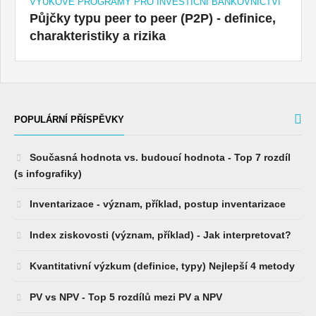
VÝUKOVÉ PROGRAMY PRO INVESTIČNÍ BANKOVNICTVÍ
Půjčky typu peer to peer (P2P) - definice,
charakteristiky a rizika
POPULÁRNÍ PŘÍSPĚVKY
Současná hodnota vs. budoucí hodnota - Top 7 rozdíl
(s infografiky)
Inventarizace - význam, příklad, postup inventarizace
Index ziskovosti (význam, příklad) - Jak interpretovat?
Kvantitativní výzkum (definice, typy) Nejlepší 4 metody
PV vs NPV - Top 5 rozdílů mezi PV a NPV