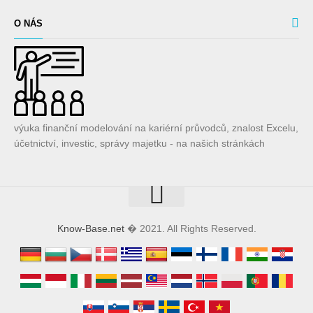
O NÁS
výuka finanční modelování na kariérní průvodců, znalost Excelu,
účetnictví, investic, správy majetku - na našich stránkách
Know-Base.net
� 2021. All Rights Reserved.