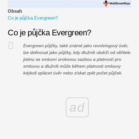
Návody k finančnímu modelování
Obsah
Co je půjčka Evergreen?
Plná forma
Co je půjčka Evergreen?
Výukové programy pro řízení rizik
Evergreen půjčky, také známé jako revolvingový úvěr,
lze definovat jako půjčky, kdy dlužník obdrží od věřitele
jistinu se smluvní úrokovou sazbou a platností pro
smlouvu a dlužník může během platnosti smlouvy
kdykoli splácet úvěr nebo získat zpět počet půjček.
ad