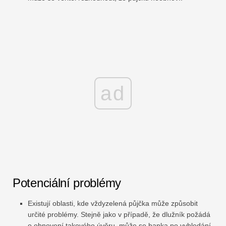
ad
Potenciální problémy
Existují oblasti, kde vždyzelená půjčka může způsobit
určité problémy. Stejně jako v případě, že dlužník požádá
o obnovení takového úvěru, může se banka po vyhledání