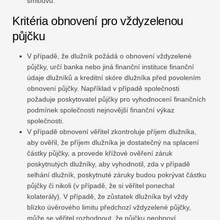
smlouvu.
Kritéria obnovení pro vždyzelenou
půjčku
V případě, že dlužník požádá o obnovení vždyzelené
půjčky, určí banka nebo jiná finanční instituce finanční
údaje dlužníků a kreditní skóre dlužníka před povolením
obnovení půjčky. Například v případě společnosti
požaduje poskytovatel půjčky pro vyhodnocení finančních
podmínek společnosti nejnovější finanční výkaz
společnosti.
V případě obnovení věřitel zkontroluje příjem dlužníka,
aby ověřil, že příjem dlužníka je dostatečný na splacení
částky půjčky, a provede křížové ověření záruk
poskytnutých dlužníky, aby vyhodnotil, zda v případě
selhání dlužník, poskytnuté záruky budou pokrývat částku
půjčky či nikoli (v případě, že si věřitel ponechal
kolaterály). V případě, že zůstatek dlužníka byl vždy
blízko úvěrového limitu předchozí vždyzelené půjčky,
může se věřitel rozhodnout, že půjčku neobnoví.