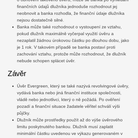
finančních údajů dlužníka jednoduše rozhodnout jej
neobnovit a banka rozhodla, že finanční údaje dlužníka
nejsou dostatečně silné.
Banka může také rozhodnout o vystoupení ze vztahu,
pokud dlužník maximálně vyčerpal využití úvěru a
nezaplatil žádnou úrokovou částku po dlouhou dobu, jako
je 1 rok. V takovém případě se banka postaví proti
zachování vztahu, protože může rozhodnout, že dlužník
nebude schopen splácet úvěr.
Závěr
Úvěr Evergreen, který se také nazývá revolvingové úvěry,
vydává banka nebo jiná finanční instituce společnosti,
vládě nebo jednotlivci, který o ně požádá. Po ověření
pozadí a finanční situace žadatele věřitel schválí výši
půjčky.
Dlužník může prostředky použít až do výše úvěrového
limitu poskytnutého bankou. Dlužník musí zaplatit
minimální částku uvedenou ve výkazu generovaném v