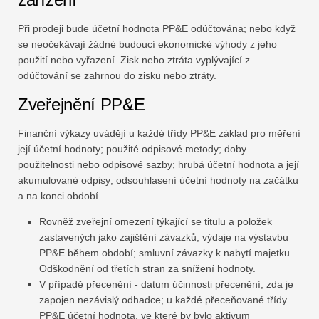
Při prodeji bude účetní hodnota PP&E odúčtována; nebo když
se neočekávají žádné budoucí ekonomické výhody z jeho
použití nebo vyřazení. Zisk nebo ztráta vyplývající z
odúčtování se zahrnou do zisku nebo ztráty.
Zveřejnění PP&E
Finanční výkazy uvádějí u každé třídy PP&E základ pro měření
její účetní hodnoty; použité odpisové metody; doby
použitelnosti nebo odpisové sazby; hrubá účetní hodnota a její
akumulované odpisy; odsouhlasení účetní hodnoty na začátku
a na konci období.
Rovněž zveřejní omezení týkající se titulu a položek
zastavených jako zajištění závazků; výdaje na výstavbu
PP&E během období; smluvní závazky k nabytí majetku.
Odškodnění od třetích stran za snížení hodnoty.
V případě přecenění - datum účinnosti přecenění; zda je
zapojen nezávislý odhadce; u každé přeceňované třídy
PP&E účetní hodnota, ve které by bylo aktivum