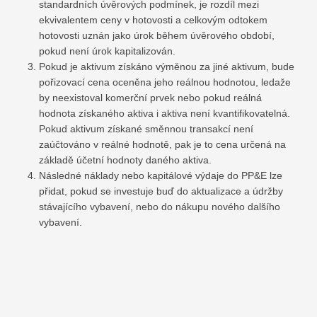
standardních úvěrových podmínek, je rozdíl mezi
ekvivalentem ceny v hotovosti a celkovým odtokem
hotovosti uznán jako úrok během úvěrového období,
pokud není úrok kapitalizován.
Pokud je aktivum získáno výměnou za jiné aktivum, bude
pořizovací cena oceněna jeho reálnou hodnotou, ledaže
by neexistoval komerční prvek nebo pokud reálná
hodnota získaného aktiva i aktiva není kvantifikovatelná.
Pokud aktivum získané směnnou transakcí není
zaúčtováno v reálné hodnotě, pak je to cena určená na
základě účetní hodnoty daného aktiva.
Následné náklady nebo kapitálové výdaje do PP&E lze
přidat, pokud se investuje buď do aktualizace a údržby
stávajícího vybavení, nebo do nákupu nového dalšího
vybavení.