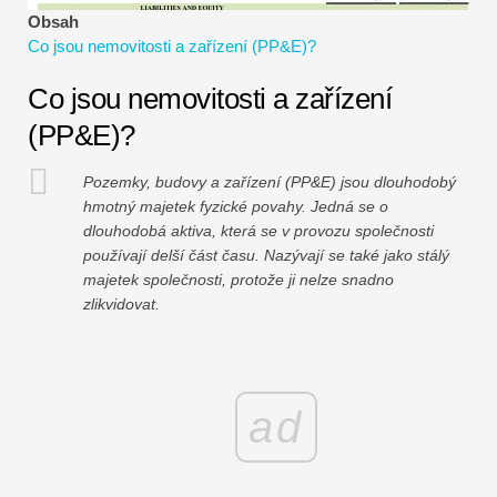
Návody k finančnímu modelování
Obsah
Co jsou nemovitosti a zařízení (PP&E)?
Plná forma
Co jsou nemovitosti a zařízení
Výukové programy pro řízení rizik
(PP&E)?
Pozemky, budovy a zařízení (PP&E) jsou dlouhodobý
hmotný majetek fyzické povahy. Jedná se o
dlouhodobá aktiva, která se v provozu společnosti
používají delší část času. Nazývají se také jako stálý
majetek společnosti, protože ji nelze snadno
zlikvidovat.
ad