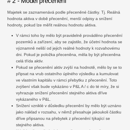
# 2 - Model přecenění
Majetek se zaznamenává podle přeceněné částky. Tj. Reálná
hodnota aktiva v době přecenění, menší odpisy a snížení
hodnoty, pokud lze měřit reálnou hodnotu aktiva.
V rámci toho by mělo být pravidelně prováděno přecenění
pozemků a zařízení, aby se zajistilo, že účetní hodnota se
významně neliší od jejich reálné hodnoty k rozvahovému
dni. Pokud je položka přeceněna, měla by být přeceněna
celá třída aktiv.
Pokud se přecenění aktiv zvýší na hodnotě, mělo by se to
připsat na vrub ostatního úplného výsledku a kumulovat
ve vlastním kapitálu v rámci přebytku z přecenění. Toto
zvýšení však bude vykázáno v P&L A / c do té míry, že si
vyhrazuje snížení přecenění stejného aktiva dříve
vykázaného v P&L.
Snížení vzniklé v důsledku přecenění by mělo být uznáno
jako náklad v rozsahu, v němž přesahuje jakoukoli částku
dříve připsanou na přebytek z přecenění týkající se
stejného aktiva.