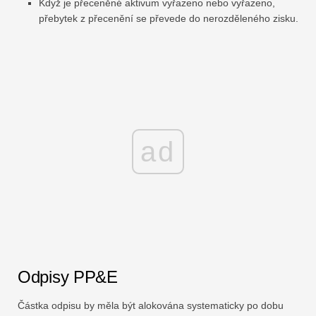
Když je přeceněné aktivum vyřazeno nebo vyřazeno,
přebytek z přecenění se převede do nerozděleného zisku.
ad
Odpisy PP&E
Částka odpisu by měla být alokována systematicky po dobu