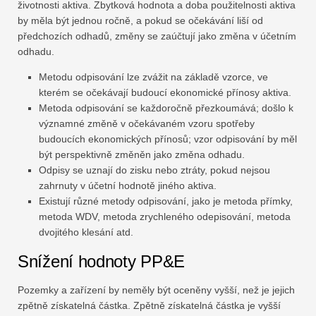
životnosti aktiva. Zbytková hodnota a doba použitelnosti aktiva
by měla být jednou ročně, a pokud se očekávání liší od
předchozích odhadů, změny se zaúčtují jako změna v účetním
odhadu.
Metodu odpisování lze zvážit na základě vzorce, ve
kterém se očekávají budoucí ekonomické přínosy aktiva.
Metoda odpisování se každoročně přezkoumává; došlo k
významné změně v očekávaném vzoru spotřeby
budoucích ekonomických přínosů; vzor odpisování by měl
být perspektivně změněn jako změna odhadu.
Odpisy se uznají do zisku nebo ztráty, pokud nejsou
zahrnuty v účetní hodnotě jiného aktiva.
Existují různé metody odpisování, jako je metoda přímky,
metoda WDV, metoda zrychleného odepisování, metoda
dvojitého klesání atd.
Snížení hodnoty PP&E
Pozemky a zařízení by neměly být oceněny vyšší, než je jejich
zpětně získatelná částka. Zpětně získatelná částka je vyšší