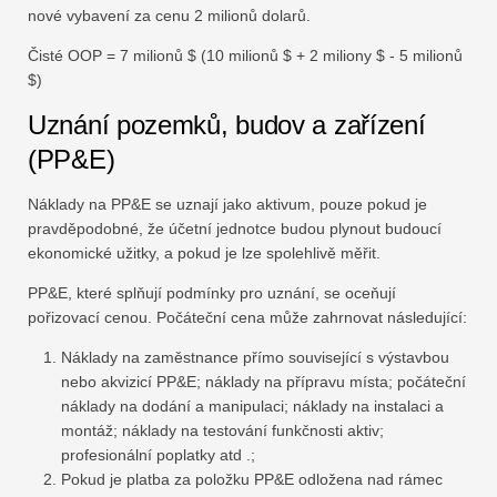
nové vybavení za cenu 2 milionů dolarů.
Čisté OOP = 7 milionů $ (10 milionů $ + 2 miliony $ - 5 milionů
$)
Uznání pozemků, budov a zařízení
(PP&E)
Náklady na PP&E se uznají jako aktivum, pouze pokud je
pravděpodobné, že účetní jednotce budou plynout budoucí
ekonomické užitky, a pokud je lze spolehlivě měřit.
PP&E, které splňují podmínky pro uznání, se oceňují
pořizovací cenou. Počáteční cena může zahrnovat následující:
Náklady na zaměstnance přímo související s výstavbou
nebo akvizicí PP&E; náklady na přípravu místa; počáteční
náklady na dodání a manipulaci; náklady na instalaci a
montáž; náklady na testování funkčnosti aktiv;
profesionální poplatky atd .;
Pokud je platba za položku PP&E odložena nad rámec