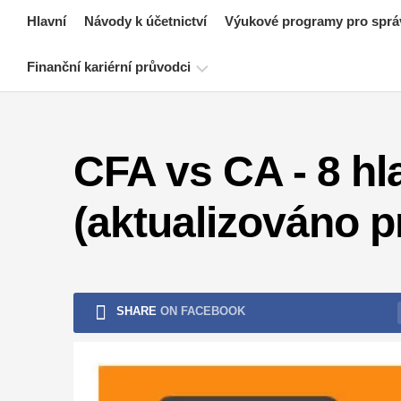
Skip
Hlavní
Návody k účetnictví
Výukové programy pro sprá
to
content
Finanční kariérní průvodci
Zdroje
pro
CFA vs CA - 8 hl
certifikaci
financí
(aktualizováno p
Návody
k
finančnímu
modelování
Plná
SHARE
ON FACEBOOK
forma
Výukové
programy
pro