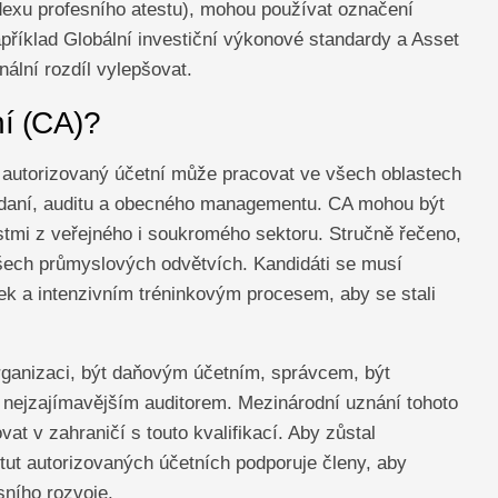
dexu profesního atestu), mohou používat označení
říklad Globální investiční výkonové standardy a Asset
ální rozdíl vylepšovat.
ní (CA)?
autorizovaný účetní může pracovat ve všech oblastech
ti daní, auditu a obecného managementu. CA mohou být
tmi z veřejného i soukromého sektoru. Stručně řečeno,
všech průmyslových odvětvích. Kandidáti se musí
ek a intenzivním tréninkovým procesem, aby se stali
rganizaci, být daňovým účetním, správcem, být
nejzajímavějším auditorem. Mezinárodní uznání tohoto
t v zahraničí s touto kvalifikací. Aby zůstal
tut autorizovaných účetních podporuje členy, aby
sního rozvoje.