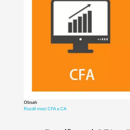
řízení
rizik
Obsah
Rozdíl mezi CFA a CA