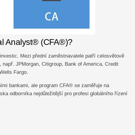
al Analyst® (CFA®)?
vestic. Mezi přední zaměstnavatele patří celosvětově
, např. JPMorgan, Citigroup, Bank of America, Credit
Wells Fargo.
čními bankami, ale program CFA® se zaměřuje na
iska odborníka nejdůležitější pro profesi globálního řízení