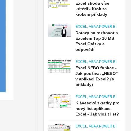
Excel shoda více
kritérií - Krok za
krokem příklady
EXCEL, VBA A POWER BI
Dotazy na rozhovor s
Excelem Top 10 MS
Excel Otázky a
odpovědi
EXCEL, VBA A POWER BI
Excel NEBO funkce -
Jak používat „NEBO“
v aplikaci Excel? (s
příklady)
EXCEL, VBA A POWER BI
Klávesové zkratky pro
nový list aplikace
Excel - Jak vložit list?
EXCEL, VBA A POWER BI