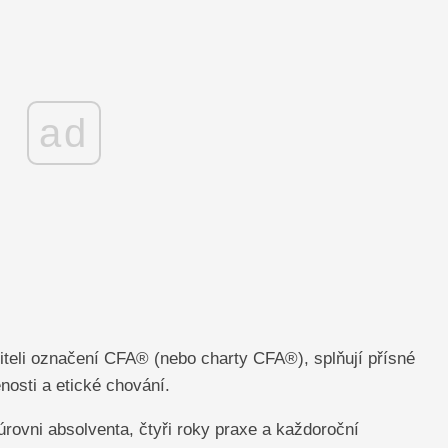
ad
ržiteli označení CFA® (nebo charty CFA®), splňují přísné
osti a etické chování.
 úrovni absolventa, čtyři roky praxe a každoroční