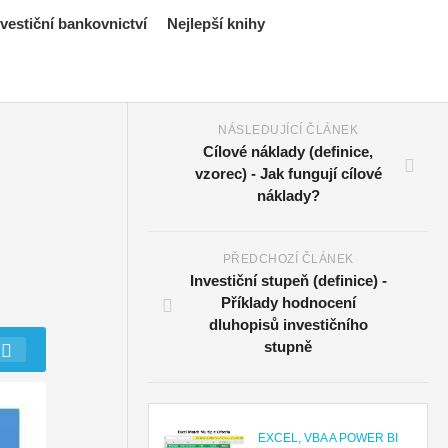
estiční bankovnictví
Nejlepší knihy
NÁSLEDUJÍCÍ ČLÁNEK
Cílové náklady (definice,
vzorec) - Jak fungují cílové
náklady?
PŘEDCHOZÍ ČLÁNEK
Investiční stupeň (definice) -
Příklady hodnocení
dluhopisů investičního
stupně
EXCEL, VBA A POWER BI