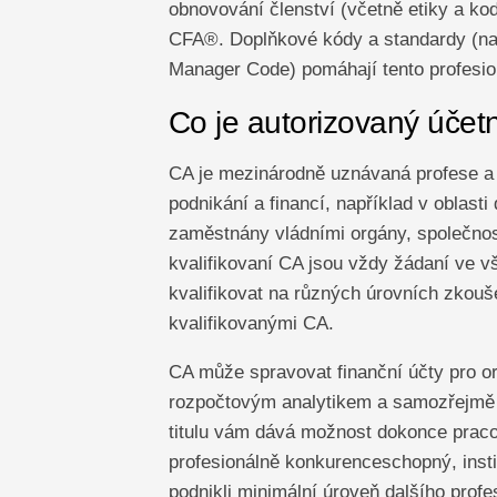
obnovování členství (včetně etiky a ko
CFA®. Doplňkové kódy a standardy (nap
Manager Code) pomáhají tento profesion
Co je autorizovaný účet
CA je mezinárodně uznávaná profese a 
podnikání a financí, například v oblas
zaměstnány vládními orgány, společnos
kvalifikovaní CA jsou vždy žádaní ve 
kvalifikovat na různých úrovních zkouš
kvalifikovanými CA.
CA může spravovat finanční účty pro o
rozpočtovým analytikem a samozřejmě 
titulu vám dává možnost dokonce pracova
profesionálně konkurenceschopný, insti
podnikli minimální úroveň dalšího profe