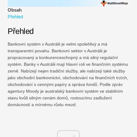
Návody k finančnímu modelování
Obsah
Přehled
Plná forma
Přehled
Výukové programy pro řízení rizik
Bankovní systém v Austrálii je velmi spolehlivý a má
transparentní povahu. Bankovní sektor v Austrálii je
propracovaný a konkurenceschopný a má silný regulační
systém. Banky v Austrálii mají hlavní roli ve finančním systému
země. Nabízejí nejen tradiční služby, ale nabízejí také služby
jako obchodní bankovnictví, obchodování na finančních trzích,
obchodování s cennými papíry a správa fondů. Podle zpráv
agentury Moody je australský bankovní systém ve stabilním
stavu kvůli silným cenám domů, rostoucímu zadlužení
domácností a mírnému růstu mezd.