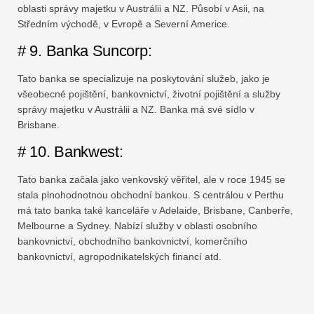
oblasti správy majetku v Austrálii a NZ. Působí v Asii, na
Středním východě, v Evropě a Severní Americe.
# 9. Banka Suncorp:
Tato banka se specializuje na poskytování služeb, jako je
všeobecné pojištění, bankovnictví, životní pojištění a služby
správy majetku v Austrálii a NZ. Banka má své sídlo v
Brisbane.
# 10. Bankwest:
Tato banka začala jako venkovský věřitel, ale v roce 1945 se
stala plnohodnotnou obchodní bankou. S centrálou v Perthu
má tato banka také kanceláře v Adelaide, Brisbane, Canberře,
Melbourne a Sydney. Nabízí služby v oblasti osobního
bankovnictví, obchodního bankovnictví, komerčního
bankovnictví, agropodnikatelských financí atd.