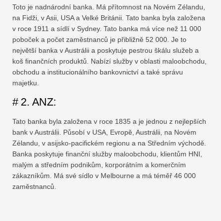
Toto je nadnárodní banka. Má přítomnost na Novém Zélandu,
na Fidži, v Asii, USA a Velké Británii. Tato banka byla založena
v roce 1911 a sídlí v Sydney. Tato banka má více než 11 000
poboček a počet zaměstnanců je přibližně 52 000. Je to
největší banka v Austrálii a poskytuje pestrou škálu služeb a
koš finančních produktů. Nabízí služby v oblasti maloobchodu,
obchodu a institucionálního bankovnictví a také správu
majetku.
# 2. ANZ:
Tato banka byla založena v roce 1835 a je jednou z nejlepších
bank v Austrálii. Působí v USA, Evropě, Austrálii, na Novém
Zélandu, v asijsko-pacifickém regionu a na Středním východě.
Banka poskytuje finanční služby maloobchodu, klientům HNI,
malým a středním podnikům, korporátním a komerčním
zákazníkům. Má své sídlo v Melbourne a má téměř 46 000
zaměstnanců.