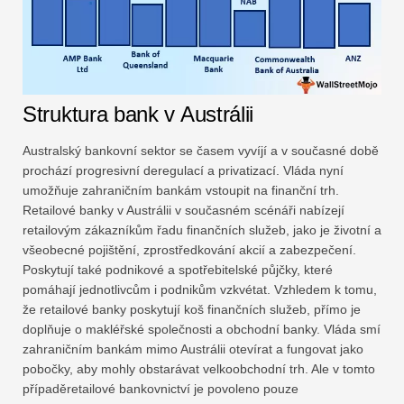
Struktura bank v Austrálii
Australský bankovní sektor se časem vyvíjí a v současné době
prochází progresivní deregulací a privatizací. Vláda nyní
umožňuje zahraničním bankám vstoupit na finanční trh.
Retailové banky v Austrálii v současném scénáři nabízejí
retailovým zákazníkům řadu finančních služeb, jako je životní a
všeobecné pojištění, zprostředkování akcií a zabezpečení.
Poskytují také podnikové a spotřebitelské půjčky, které
pomáhají jednotlivcům i podnikům vzkvétat. Vzhledem k tomu,
že retailové banky poskytují koš finančních služeb, přímo je
doplňuje o makléřské společnosti a obchodní banky. Vláda smí
zahraničním bankám mimo Austrálii otevírat a fungovat jako
pobočky, aby mohly obstarávat velkoobchodní trh. Ale v tomto
případěretailové bankovnictví je povoleno pouze