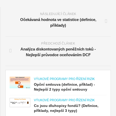
NÁSLEDUJÍCÍ ČLÁNEK
Očekávaná hodnota ve statistice (definice,
příklady)
PŘEDCHOZÍ ČLÁNEK
Analýza diskontovaných peněžních toků -
Nejlepší průvodce oceňováním DCF
VÝUKOVÉ PROGRAMY PRO ŘÍZENÍ RIZIK
Opční smlouva (definice, příklad) -
Nejlepší 2 typy opční smlouvy
VÝUKOVÉ PROGRAMY PRO ŘÍZENÍ RIZIK
Co jsou dluhopisy fondů? (Definice,
příklady, nejlepší 3 typy)