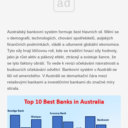
ad
Australský bankovní systém formuje šest hlavních sil. Mění se
v demografii, technologiích, chování spotřebitelů, asijských
finančních podmínkách, vládě a utlumené globální ekonomice.
Tyto síly hrají klíčovou roli, kde se tradiční hnací síly hodnoty,
jako je růst aktiv a pákový efekt, ztrácejí a existuje šance, že
se tyto faktory obrátí. To vede k revizi očekávání návratnosti a
budoucích očekávání odvětví. Bankovní systém v Austrálii se
liší od amerického. V Austrálii se demarkační čára mezi
retailovými bankami a investičními bankami do značné míry
stírala.