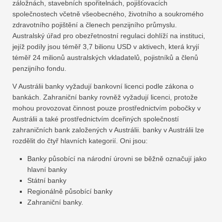
záložnách, stavebních spořitelnách, pojišťovacích
společnostech včetně všeobecného, ​​životního a soukromého
zdravotního pojištění a členech penzijního průmyslu.
Australský úřad pro obezřetnostní regulaci dohlíží na instituci,
jejíž podíly jsou téměř 3,7 bilionu USD v aktivech, která kryjí
téměř 24 milionů australských vkladatelů, pojistníků a členů
penzijního fondu.
V Austrálii banky vyžadují bankovní licenci podle zákona o
bankách. Zahraniční banky rovněž vyžadují licenci, protože
mohou provozovat činnost pouze prostřednictvím pobočky v
Austrálii a také prostřednictvím dceřiných společností
zahraničních bank založených v Austrálii. banky v Austrálii lze
rozdělit do čtyř hlavních kategorií. Oni jsou:
Banky působící na národní úrovni se běžně označují jako
hlavní banky
Státní banky
Regionálně působící banky
Zahraniční banky.