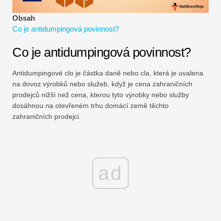
Návody k finančnímu modelování
Obsah
Co je antidumpingová povinnost?
Plná forma
Co je antidumpingová povinnost?
Výukové programy pro řízení rizik
Antidumpingové clo je částka daně nebo cla, která je uvalena
na dovoz výrobků nebo služeb, když je cena zahraničních
prodejců nižší než cena, kterou tyto výrobky nebo služby
dosáhnou na otevřeném trhu domácí země těchto
zahraničních prodejci.
ad