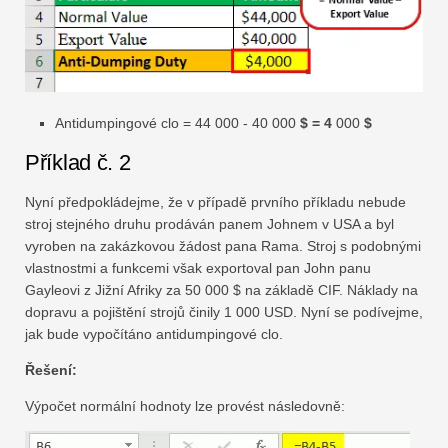
Antidumpingové clo = 44 000 - 40 000
$ = 4
000
$
Příklad č. 2
Nyní předpokládejme, že v případě prvního příkladu nebude
stroj stejného druhu prodáván panem Johnem v USA a byl
vyroben na zakázkovou žádost pana Rama. Stroj s podobnými
vlastnostmi a funkcemi však exportoval pan John panu
Gayleovi z Jižní Afriky za 50 000 $ na základě CIF. Náklady na
dopravu a pojištění strojů činily 1 000 USD. Nyní se podívejme,
jak bude vypočítáno antidumpingové clo.
Řešení:
Výpočet normální hodnoty lze provést následovně: