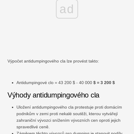
ad
Výpočet antidumpingového cla lze provést takto:
Antidumpingové clo = 43 200 $ - 40 000
$ = 3 200 $
Výhody antidumpingového cla
Uložení antidumpingového cla protestuje proti domácím
podnikům v zemi proti nekalé soutěži, kterou vytvářejí
zahraniční vývozci snížením vývozních cen oproti jejich
spravedlivé ceně.
Záměrem těchto vývozců pro dumping je stanovit podíly