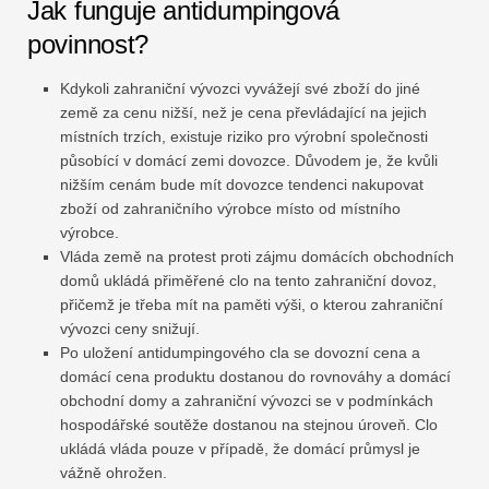
Jak funguje antidumpingová
povinnost?
Kdykoli zahraniční vývozci vyvážejí své zboží do jiné
země za cenu nižší, než je cena převládající na jejich
místních trzích, existuje riziko pro výrobní společnosti
působící v domácí zemi dovozce. Důvodem je, že kvůli
nižším cenám bude mít dovozce tendenci nakupovat
zboží od zahraničního výrobce místo od místního
výrobce.
Vláda země na protest proti zájmu domácích obchodních
domů ukládá přiměřené clo na tento zahraniční dovoz,
přičemž je třeba mít na paměti výši, o kterou zahraniční
vývozci ceny snižují.
Po uložení antidumpingového cla se dovozní cena a
domácí cena produktu dostanou do rovnováhy a domácí
obchodní domy a zahraniční vývozci se v podmínkách
hospodářské soutěže dostanou na stejnou úroveň. Clo
ukládá vláda pouze v případě, že domácí průmysl je
vážně ohrožen.