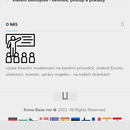
Vracení dluhopisů - definice, postup a příklady
O NÁS
výuka finanční modelování na kariérní průvodců, znalost Excelu,
účetnictví, investic, správy majetku - na našich stránkách
Know-Base.net
� 2021. All Rights Reserved.