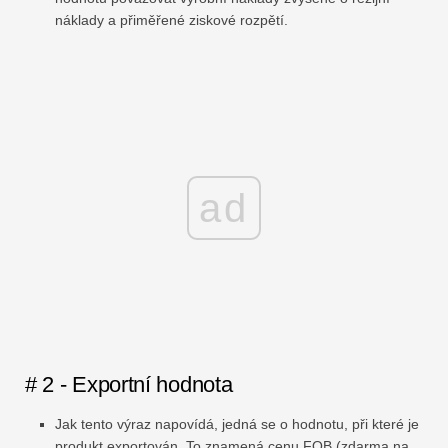
náklady a přiměřené ziskové rozpětí.
ad
# 2 - Exportní hodnota
Jak tento výraz napovídá, jedná se o hodnotu, při které je
produkt exportován. To znamená cenu FOB (zdarma na