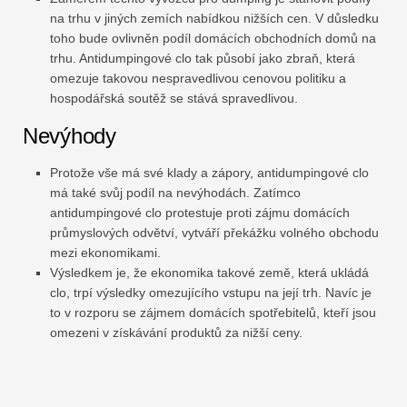
na trhu v jiných zemích nabídkou nižších cen. V důsledku
toho bude ovlivněn podíl domácích obchodních domů na
trhu. Antidumpingové clo tak působí jako zbraň, která
omezuje takovou nespravedlivou cenovou politiku a
hospodářská soutěž se stává spravedlivou.
Nevýhody
Protože vše má své klady a zápory, antidumpingové clo
má také svůj podíl na nevýhodách. Zatímco
antidumpingové clo protestuje proti zájmu domácích
průmyslových odvětví, vytváří překážku volného obchodu
mezi ekonomikami.
Výsledkem je, že ekonomika takové země, která ukládá
clo, trpí výsledky omezujícího vstupu na její trh. Navíc je
to v rozporu se zájmem domácích spotřebitelů, kteří jsou
omezeni v získávání produktů za nižší ceny.