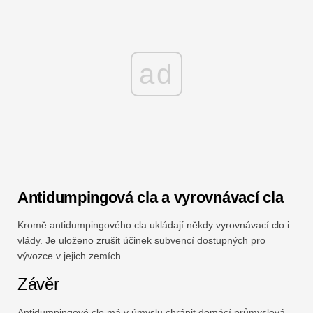
ad
Antidumpingová cla a vyrovnávací cla
Kromě antidumpingového cla ukládají někdy vyrovnávací clo i
vlády. Je uloženo zrušit účinek subvencí dostupných pro
vývozce v jejich zemích.
Závěr
Antidumpingové clo má v úmyslu chránit domácí průmyslová