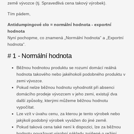
země vývozce (tj. Spravedlivá cena takový výrobek).
Tím pádem,
Antidumpingové clo = normální hodnota - exportní
hodnota
Nyní pochopme, co znamená „Normální hodnota“ a „Exportní
hodnota“.
# 1 - Normální hodnota
Běžnou hodnotou produktu se rozumí domácí reálná
hodnota takového nebo jakéhokoli podobného produktu v
zemi vývozce.
Pokud nelze běžnou hodnotu vyhodnotit při absenci
domácího prodeje vývozcem v jeho zemi, existují dva
další způsoby, kterými můžeme běžnou hodnotu
vypočítat.
Lze vzít v úvahu cenu, za kterou je tento výrobek nebo
jakýkoli podobný výrobek vyvážen do jiné země.
Pokud taková cena také není k dispozici, lze za běžnou
hodnotu považovat výrobní náklady zvýšené o režijní