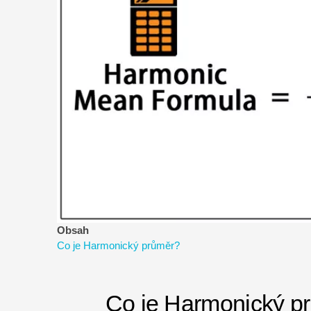
řízení
rizik
Obsah
Co je Harmonický průměr?
Co je Harmonický p