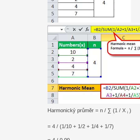
Harmonický průměr = n / ∑ (1 / X
)
i
= 4 / (1/10 + 1/2 + 1/4 + 1/7)