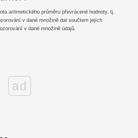
ta aritmetického průměru převrácené hodnoty, tj.
zorování v dané množině dat součtem jejích
pozorování v dané množině údajů.
ad