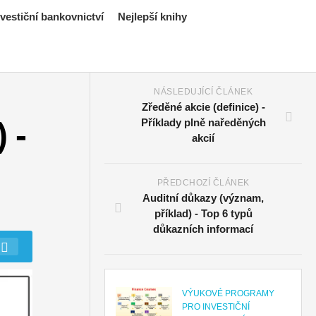
estiční bankovnictví
Nejlepší knihy
NÁSLEDUJÍCÍ ČLÁNEK
Zředěné akcie (definice) -
 -
Příklady plně naředěných
akcií
PŘEDCHOZÍ ČLÁNEK
Auditní důkazy (význam,
příklad) - Top 6 typů
důkazních informací
VÝUKOVÉ PROGRAMY
PRO INVESTIČNÍ