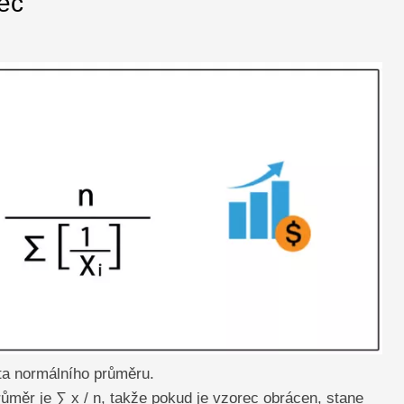
ec
ota normálního průměru.
měr je ∑ x / n, takže pokud je vzorec obrácen, stane