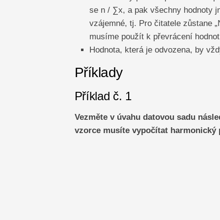
se n / ∑x, a pak všechny hodnoty j
vzájemné, tj. Pro čitatele zůstane 
musíme použít k převrácení hodnot
Hodnota, která je odvozena, by vžd
Příklady
Příklad č. 1
Vezměte v úvahu datovou sadu následu
vzorce musíte vypočítat harmonický 