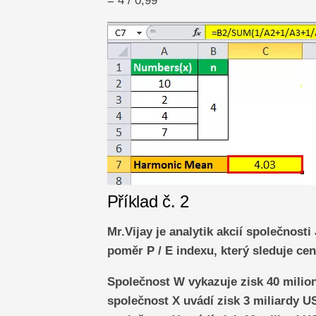
= 4 / 0,99
Příklad č. 2
Mr.Vijay je analytik akcií společnost
poměr P / E indexu, který sleduje cen
Společnost W vykazuje zisk 40 milion
společnost X uvádí zisk 3 miliardy US