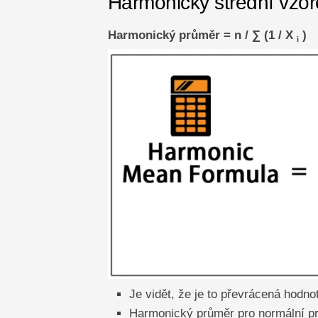
Harmonický střední vzor
Harmonický průměr = n / ∑ (1 / X
)
i
Je vidět, že je to převrácená hodn
Harmonický průměr pro normální prů