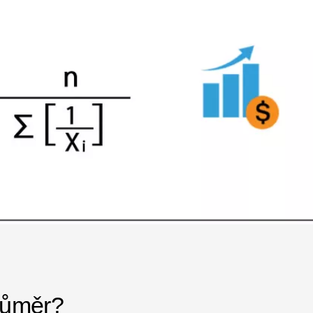
růměr?