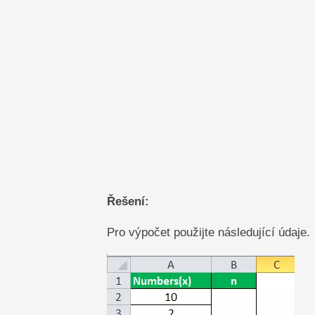
Řešení:
Pro výpočet použijte následující údaje.