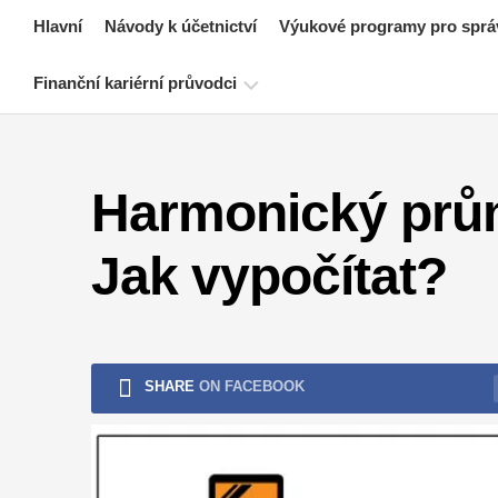
Skip
Hlavní
Návody k účetnictví
Výukové programy pro sprá
to
content
Finanční kariérní průvodci
Zdroje
pro
Harmonický průmě
certifikaci
financí
Jak vypočítat?
Návody
k
finančnímu
modelování
Plná
SHARE
ON FACEBOOK
forma
Výukové
programy
pro