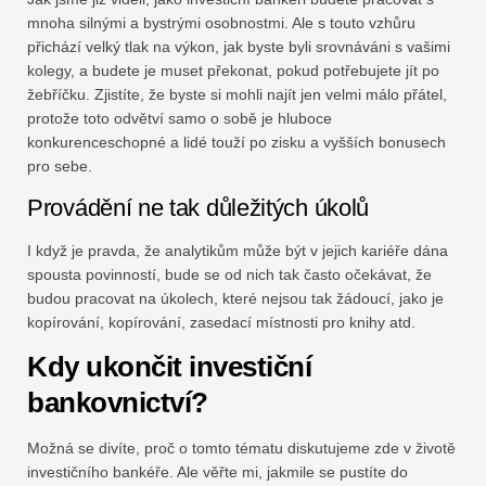
mnoha silnými a bystrými osobnostmi. Ale s touto vzhůru
přichází velký tlak na výkon, jak byste byli srovnáváni s vašimi
kolegy, a budete je muset překonat, pokud potřebujete jít po
žebříčku. Zjistíte, že byste si mohli najít jen velmi málo přátel,
protože toto odvětví samo o sobě je hluboce
konkurenceschopné a lidé touží po zisku a vyšších bonusech
pro sebe.
Provádění ne tak důležitých úkolů
I když je pravda, že analytikům může být v jejich kariéře dána
spousta povinností, bude se od nich tak často očekávat, že
budou pracovat na úkolech, které nejsou tak žádoucí, jako je
kopírování, kopírování, zasedací místnosti pro knihy atd.
Kdy ukončit investiční
bankovnictví?
Možná se divíte, proč o tomto tématu diskutujeme zde v životě
investičního bankéře. Ale věřte mi, jakmile se pustíte do