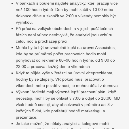
V bankách s boulemi najdete analytiky, kteří pracují více
než 100 hodin týdně. Den by mohl začít v 10:00 nebo
dokonce dříve a skončit ve 2:00 a víkendy nemohly být
výjimkou.
Při práci na velkých obchodech a v jejich počátečních
fázích není vůbec neobvyklé, že analytici jsou vzhůru
celou noc a procházejí prací.
Mohlo by to být srovnatelně lepší na úrovni Associates,
kde by se průměrný počet pracovních hodin mohl
pohybovat od řekněme 80–90 hodin týdně, od 9:00 do
23:00 a pracovat každý den o víkendech.
Když to půjde výše v řetězci na úrovni viceprezidenta,
hodiny by se zlepšily. VP, pokud musí pracovat o
víkendech nebo pozdě v noci, to mohou dělat z domova.
Výkonní ředitelé mají výrazně lepší pracovní plán, když
necestují, mohli by se ohlásit v 7:00 a odjet do 18:00. MD
však hodně cestují, aby absolvovali v průměru asi 3 z
každých 5 dní, kde potřebují hodně marketingu a
prezentace.
Je také možné, že někdy analytici a kolegové mohli