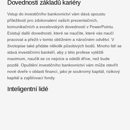
Dovednosti základů kariéry
Vstup do investičního bankovnictví vám dává spoustu
příležitostí pro zdokonalení vašich prezentačních,
komunikačních a excelovských dovedností v PowerPointu.
Existují další dovednosti, které se naučíte, které vás naučí
pracovat a přežít v tomto obtížném a náročném odvětví. V
životopise také přidáte několik působivých bodů. Mnoho lidí se
stává investičními bankéři, aby z této profese vytěžili
maximum, naučili se co nejvíce a odešli dříve, než bude
pozdě. Opuštění investičního bankovnictví vám může otevřít
nové dveře v oblasti financí, jako je soukromý kapitál, rizikový
kapitál a zajišťovací fondy.
Inteligentní lidé