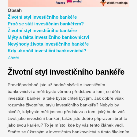
Návody k finančnímu modelování
Obsah
Životní styl investičního bankéře
Plná forma
Proč se stát investičním bankéřem?
Životní styl investičního bankéře
Výukové programy pro řízení rizik
Mýty a fakta investičního bankovnictví
Nevýhody života investičního bankéře
Kdy ukončit investiční bankovnictví?
Závěr
Životní styl investičního bankéře
Pravděpodobně jste už hodně slyšeli o investičním
bankovnictví a měli byste věrnou představu o tom, co dělá
investiční bankéř, a také byste chtěli být jím. Jak dobře však
rozumíte životnímu stylu investičního bankéře? Nebylo by
skvělé, kdybyste měli jasnou představu o tom, jaký bude váš
život jako investiční bankéř, takže jste dobře připraveni brát to
jako svou kariéru? To je místo, kde by vás tento článek vedl.
Staňte se úžasným v investičním bankovnictví s tímto školením