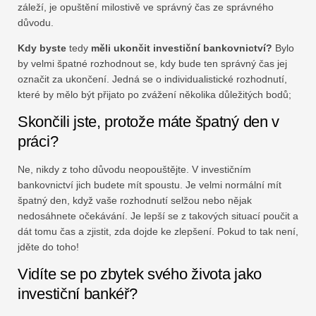
záleží, je opuštění milostivě ve správný čas ze správného
důvodu.
Kdy byste
tedy
měli ukončit investiční bankovnictví?
Bylo
by velmi špatné rozhodnout se, kdy bude ten správný čas jej
označit za ukončení. Jedná se o individualistické rozhodnutí,
které by mělo být přijato po zvážení několika důležitých bodů;
Skončili jste, protože máte špatný den v
práci?
Ne, nikdy z toho důvodu neopouštějte. V investičním
bankovnictví jich budete mít spoustu. Je velmi normální mít
špatný den, když vaše rozhodnutí selžou nebo nějak
nedosáhnete očekávání. Je lepší se z takových situací poučit a
dát tomu čas a zjistit, zda dojde ke zlepšení. Pokud to tak není,
jděte do toho!
Vidíte se po zbytek svého života jako
investiční bankéř?