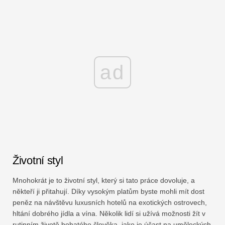
ad
Životní styl
Mnohokrát je to životní styl, který si tato práce dovoluje, a
někteří ji přitahují. Díky vysokým platům byste mohli mít dost
peněz na návštěvu luxusních hotelů na exotických ostrovech,
hltání dobrého jídla a vína. Několik lidí si užívá možnosti žít v
rutinním životě bohatého člověka, jako je účast na uměleckých