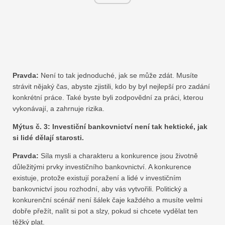
Pravda:
Není to tak jednoduché, jak se může zdát. Musíte
strávit nějaký čas, abyste zjistili, kdo by byl nejlepší pro zadání
konkrétní práce. Také byste byli zodpovědní za práci, kterou
vykonávají, a zahrnuje rizika.
Mýtus č. 3: Investiční bankovnictví není tak hektické, jak
si lidé dělají starosti.
Pravda:
Síla mysli a charakteru a konkurence jsou životně
důležitými prvky investičního bankovnictví. A konkurence
existuje, protože existují poražení a lidé v investičním
bankovnictví jsou rozhodní, aby vás vytvořili. Politický a
konkurenční scénář není šálek čaje každého a musíte velmi
dobře přežít, nalít si pot a slzy, pokud si chcete vydělat ten
těžký plat.