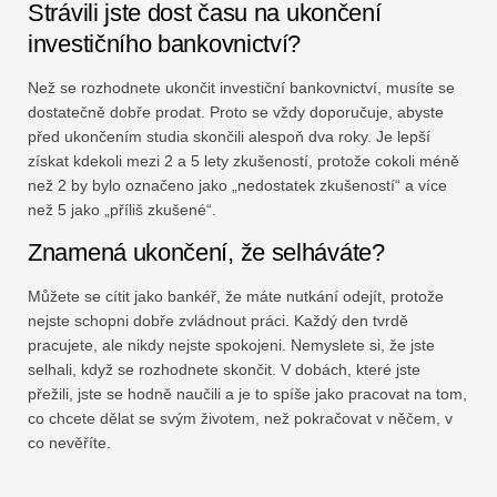
Strávili jste dost času na ukončení
investičního bankovnictví?
Než se rozhodnete ukončit investiční bankovnictví, musíte se
dostatečně dobře prodat. Proto se vždy doporučuje, abyste
před ukončením studia skončili alespoň dva roky. Je lepší
získat kdekoli mezi 2 a 5 lety zkušeností, protože cokoli méně
než 2 by bylo označeno jako „nedostatek zkušeností“ a více
než 5 jako „příliš zkušené“.
Znamená ukončení, že selháváte?
Můžete se cítit jako bankéř, že máte nutkání odejít, protože
nejste schopni dobře zvládnout práci. Každý den tvrdě
pracujete, ale nikdy nejste spokojeni. Nemyslete si, že jste
selhali, když se rozhodnete skončit. V dobách, které jste
přežili, jste se hodně naučili a je to spíše jako pracovat na tom,
co chcete dělat se svým životem, než pokračovat v něčem, v
co nevěříte.