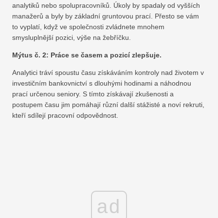
analytiků nebo spolupracovníků. Úkoly by spadaly od vyšších
manažerů a byly by základní gruntovou prací. Přesto se vám
to vyplatí, když ve společnosti zvládnete mnohem
smysluplnější pozici, výše na žebříčku.
Mýtus č. 2: Práce se časem a pozicí zlepšuje.
Analytici tráví spoustu času získáváním kontroly nad životem v
investičním bankovnictví s dlouhými hodinami a náhodnou
prací určenou seniory. S tímto získávají zkušenosti a
postupem času jim pomáhají různí další stážisté a noví rekruti,
kteří sdílejí pracovní odpovědnost.
ad