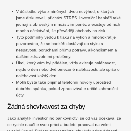
V důsledku výše zmíněných dvou nevýhod, o kterých
jsme diskutovali, přichází STRES. Investiční bankéři také
jednají s obrovským množstvím peněz a existuje od nich
mnoho očekávání, že převádějí obchody na zisk.
Tyto podmínky vedou k tlaku na výkon a mnohokrát je
pozorováno, že se bankéři dostávají do styku s
nespavostí, poruchami příjmu potravy, alkoholismem a
dalšími zdravotními problémy.
Úkol, který vám byl přidělen, vždy existuje naléhavost,
nejde o den nebo dvě omezené naléhavosti, ale spíše o
naléhavost každý den.
Mohli byste také přijímat telefonní hovory uprostřed
dobrého spánku, pokud zpracováváte určité zahraniční
účty.
Žádná shovívavost za chyby
Jako analytik investičního bankovnictví se od vás očekává, že
se rychle naučíte svou práci a budete pracovat na velmi
vysoké úrovni. Budete muset zajistit, aby byly odpovědnosti