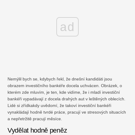
ad
Nemýlil bych se, kdybych řekl, že dnešní kandidáti jsou
obrazem investičního bankéře docela uchvácen. Obrázek, o
kterém zde mluvím, je ten, kde vidíme, že i mladí investiční
bankéři vypadávají z docela drahých aut v leštěných oblecích.
Lidé si zřídkakdy uvědomí, že takoví investiční bankéři
vynakládají hodně tvrdé práce, pracují ve stresových situacích
a nepřetržitě pracují měsíce.
Vydělat hodně peněz