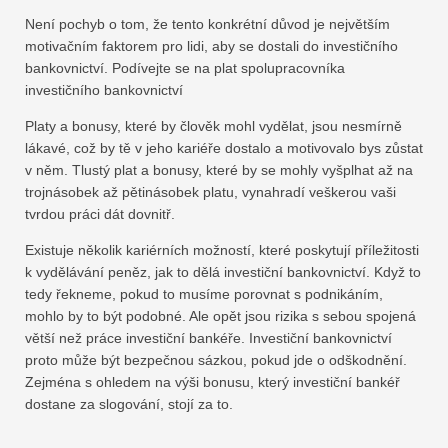
Není pochyb o tom, že tento konkrétní důvod je největším
motivačním faktorem pro lidi, aby se dostali do investičního
bankovnictví. Podívejte se na plat spolupracovníka
investičního bankovnictví
Platy a bonusy, které by člověk mohl vydělat, jsou nesmírně
lákavé, což by tě v jeho kariéře dostalo a motivovalo bys zůstat
v něm. Tlustý plat a bonusy, které by se mohly vyšplhat až na
trojnásobek až pětinásobek platu, vynahradí veškerou vaši
tvrdou práci dát dovnitř.
Existuje několik kariérních možností, které poskytují příležitosti
k vydělávání peněz, jak to dělá investiční bankovnictví. Když to
tedy řekneme, pokud to musíme porovnat s podnikáním,
mohlo by to být podobné. Ale opět jsou rizika s sebou spojená
větší než práce investiční bankéře. Investiční bankovnictví
proto může být bezpečnou sázkou, pokud jde o odškodnění.
Zejména s ohledem na výši bonusu, který investiční bankéř
dostane za slogování, stojí za to.