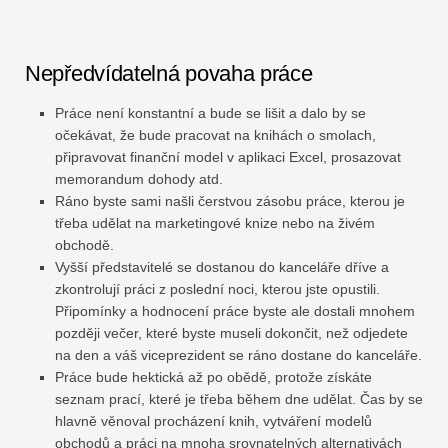
Nepředvídatelná povaha práce
Práce není konstantní a bude se lišit a dalo by se
očekávat, že bude pracovat na knihách o smolach,
připravovat finanční model v aplikaci Excel, prosazovat
memorandum dohody atd.
Ráno byste sami našli čerstvou zásobu práce, kterou je
třeba udělat na marketingové knize nebo na živém
obchodě.
Vyšší představitelé se dostanou do kanceláře dříve a
zkontrolují práci z poslední noci, kterou jste opustili.
Připomínky a hodnocení práce byste ale dostali mnohem
později večer, které byste museli dokončit, než odjedete
na den a váš viceprezident se ráno dostane do kanceláře.
Práce bude hektická až po obědě, protože získáte
seznam prací, které je třeba během dne udělat. Čas by se
hlavně věnoval procházení knih, vytváření modelů
obchodů a práci na mnoha srovnatelných alternativách