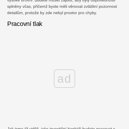
splněny včas, přičemž byste měli věnovat zvláštní pozornost
detailům, protože by zde nebyl prostor pro chyby.
Pracovní tlak
ad
Jak jsme již viděli, jako investiční bankéři budete pracovat s