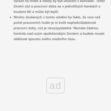
vyrazit na hřiště a někdy by byli utráceni v kanceláři. Tento
životní styl a pracovní doba se v jednotlivých bankách s
boulemi liší a může být lepší.
Mnoho zkušených v tomto odvětví by řeklo, že více než
počet pracovních hodin je to kvůli nepředvídatelnosti
pracovní doby, což je nevyzpytatelné. Nemáte žádnou
kontrolu nad svým společenským životem a budete muset
obětovat spoustu svého osobního času.
ad