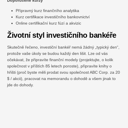
Doporučené kurzy
Přípravný kurz finančního analytika
Kurz certifikace investičního bankovnictví
Online certifikační kurz fúzí a akvizic
Životní styl investičního bankéře
Skutečně řečeno, investiční bankéř nemá žádný „typický den“,
protože vaše úkoly se budou každý den lišit. Lze od vás
očekávat, že připravíte finanční modely (projektujte, o kolik
společnost v příštích 85 letech poroste), připravíte knihy o
hřišti (proč byste měli prodat svou společnost ABC Corp. za 20
$ / akcii), pracovat na memorandu o dohodě a všem jinak to
jde do dohody.