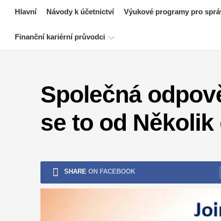
Skip
Hlavní
Návody k účetnictví
Výukové programy pro sprá
to
content
Finanční kariérní průvodci
Zdroje
pro
Společná odpověd
certifikaci
financí
se to od Několi
Návody
k
finančnímu
modelování
Plná
SHARE
ON FACEBOOK
forma
Výukové
programy
pro