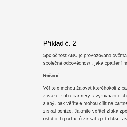
Příklad č. 2
Společnost ABC je provozována dvěma 
společné odpovědnosti, jaká opatření m
Řešení:
Věřitelé mohou žalovat kteréhokoli z p
zavazuje oba partnery k vyrovnání dluh
slabý, pak věřitelé mohou cílit na part
získal peníze. Jakmile věřitel získá z
ostatních partnerů získat zpět další čás