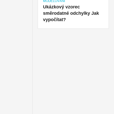
MODELOVÁNÍ
Ukázkový vzorec
směrodatné odchylky Jak
vypočítat?