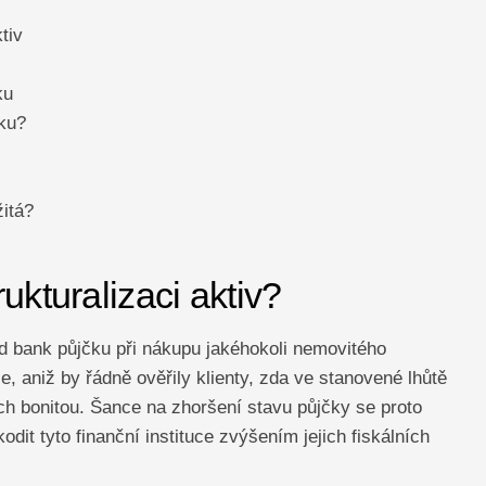
tiv
ku
tku?
žitá?
ukturalizaci aktiv?
od bank půjčku při nákupu jakéhokoli nemovitého
e, aniž by řádně ověřily klienty, zda ve stanovené lhůtě
ich bonitou. Šance na zhoršení stavu půjčky se proto
it tyto finanční instituce zvýšením jejich fiskálních