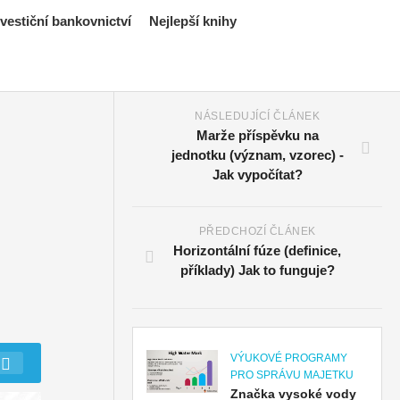
estiční bankovnictví
Nejlepší knihy
NÁSLEDUJÍCÍ ČLÁNEK
Marže příspěvku na
jednotku (význam, vzorec) -
Jak vypočítat?
PŘEDCHOZÍ ČLÁNEK
Horizontální fúze (definice,
příklady) Jak to funguje?
VÝUKOVÉ PROGRAMY
PRO SPRÁVU MAJETKU
Značka vysoké vody