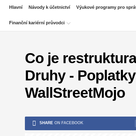
Skip
Hlavní
Návody k účetnictví
Výukové programy pro sprá
to
content
Finanční kariérní průvodci
Zdroje
pro
Co je restruktur
certifikaci
financí
Druhy - Poplatky 
Návody
k
finančnímu
WallStreetMojo
modelování
Plná
forma
Výukové
SHARE
ON FACEBOOK
programy
pro