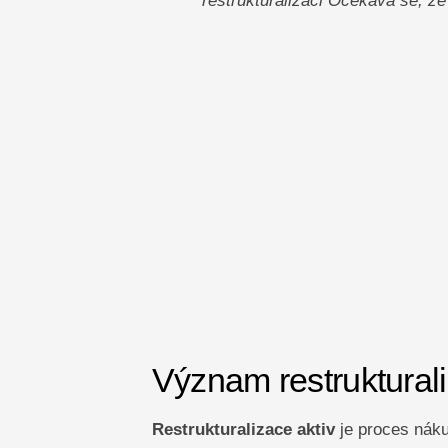
restrukturalizaci Očekává se, že
Význam restruktural
Restrukturalizace aktiv
je proces náku