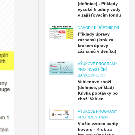
(definice) - Příklady
vysoké hladiny vody
v zajišťovacím fondu
NÁVODY K ÚČETNICTVÍ
Příklady úpravy
záznamů (krok za
krokem úpravy
záznamů v deníku)
VÝUKOVÉ PROGRAMY
PRO INVESTIČNÍ
BANKOVNICTVÍ
Veblenové zboží
(definice, příklad) -
Křivka poptávky po
zboží Veblen
VÝUKOVÉ PROGRAMY
PRO ŘÍZENÍ RIZIK
Vložte vzorec parity
hovoru - Krok za