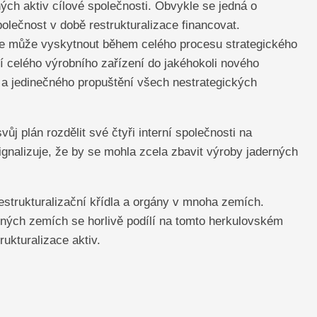
ch aktiv cílové společnosti. Obvykle se jedná o
olečnost v době restrukturalizace financovat.
 se může vyskytnout během celého procesu strategického
tí celého výrobního zařízení do jakéhokoli nového
 a jedinečného propuštění všech nestrategických
j plán rozdělit své čtyři interní společnosti na
ignalizuje, že by se mohla zcela zbavit výroby jaderných
estrukturalizační křídla a orgány v mnoha zemích.
zných zemích se horlivě podílí na tomto herkulovském
rukturalizace aktiv.