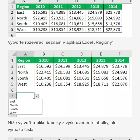
Vytvořte rozevírací seznam v aplikaci Excel „Regiony“.
Níže vytvoří repliku tabulky z výše uvedené tabulky, ale
vymaže čísla.