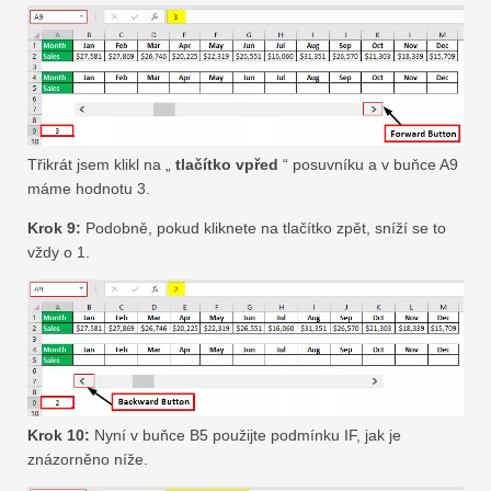
Třikrát jsem klikl na „
tlačítko vpřed
“ posuvníku a v buňce A9
máme hodnotu 3.
Krok 9:
Podobně, pokud kliknete na tlačítko zpět, sníží se to
vždy o 1.
Krok 10:
Nyní v buňce B5 použijte podmínku IF, jak je
znázorněno níže.