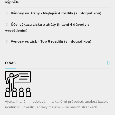
výpočtu
Výnosy vs. tržby - Nejlepší 4 rozdíly (s infografikou)
Účel výkazu zisku a ztráty (hlavní 4 důvody s
vysvětlením)
Výnosy vs zisk - Top 6 rozdílů (s infografikou)
O NÁS
výuka finanční modelování na kariérní průvodců, znalost Excelu,
účetnictví, investic, správy majetku - na našich stránkách