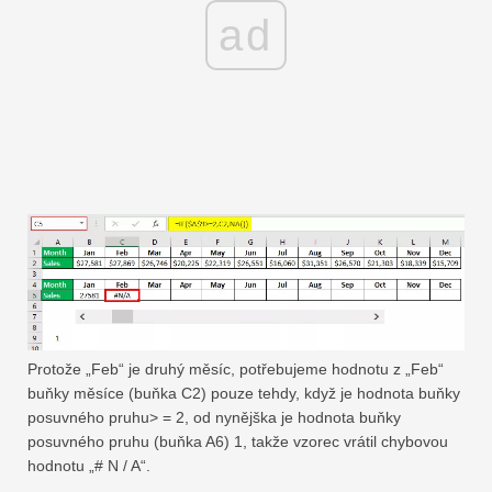
ad
Protože „Feb“ je druhý měsíc, potřebujeme hodnotu z „Feb“
buňky měsíce (buňka C2) pouze tehdy, když je hodnota buňky
posuvného pruhu> = 2, od nynějška je hodnota buňky
posuvného pruhu (buňka A6) 1, takže vzorec vrátil chybovou
hodnotu „# N / A“.