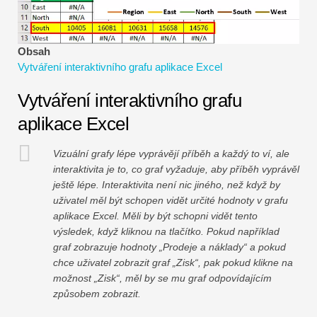
Návody k finančnímu modelování
Plná forma
Obsah
Vytváření interaktivního grafu aplikace Excel
Výukové programy pro řízení rizik
Vytváření interaktivního grafu
aplikace Excel
Vizuální grafy lépe vyprávějí příběh a každý to ví, ale
interaktivita je to, co graf vyžaduje, aby příběh vyprávěl
ještě lépe. Interaktivita není nic jiného, ​​než když by
uživatel měl být schopen vidět určité hodnoty v grafu
aplikace Excel. Měli by být schopni vidět tento
výsledek, když kliknou na tlačítko. Pokud například
graf zobrazuje hodnoty „Prodeje a náklady“ a pokud
chce uživatel zobrazit graf „Zisk“, pak pokud klikne na
možnost „Zisk“, měl by se mu graf odpovídajícím
způsobem zobrazit.