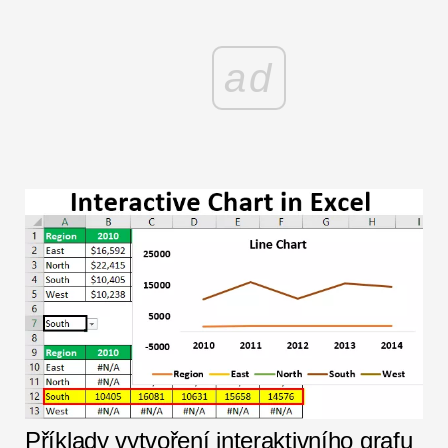
ad
Příklady vytvoření interaktivního grafu