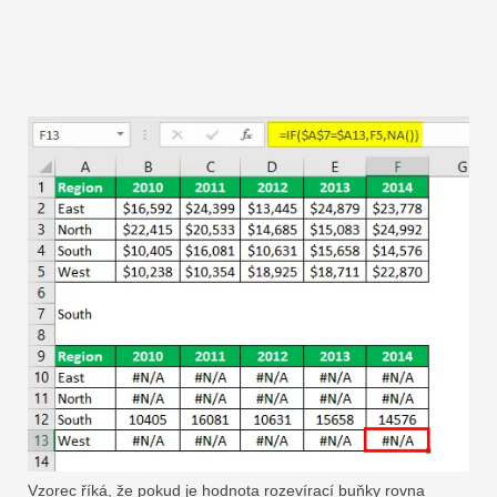
Vzorec říká, že pokud je hodnota rozevírací buňky rovna